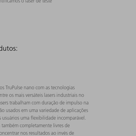
tificamos o laser de teste
dutos:
dos TruPulse nano com as tecnologias
re os mais versáteis lasers industriais no
lasers trabalham com duração de impulso na
ão usados ​​em uma variedade de aplicações
os usuários uma flexibilidade incomparável.
em também completamente livres de
ncentrar nos resultados ao invés de