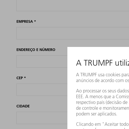
EMPRESA
*
ENDEREÇO E NÚMERO
CEP
*
CIDADE