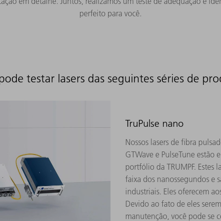
itação em detalhe. Juntos, realizamos um teste de adequação e iden
perfeito para você.
pode testar lasers das seguintes séries de pro
TruPulse nano
Nossos lasers de fibra pulsa
GTWave e PulseTune estão ent
portfólio da TRUMPF. Estes 
faixa dos nanossegundos e s
industriais. Eles oferecem a
Devido ao fato de eles ser
manutenção, você pode se co