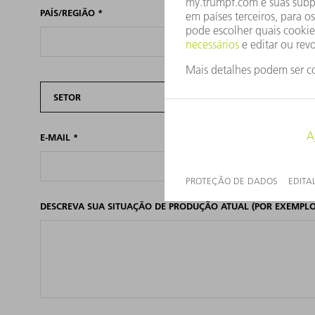
PAÍS/REGIÃO
*
SETOR
E-MAIL
*
DESCREVA SUA SITUAÇÃO DE PRODUÇÃO ATUAL (POR EXEMPLO,