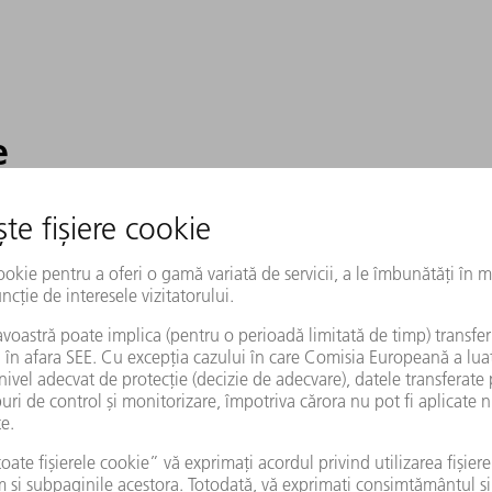
e
oți cei care își proiectează singuri
debitare sau sudare, laserele furnizează
ile dumneavoastră. Și asta cu o calitate
 monomodal sau ca laser cu fibră
ruFiber G, vă puteți baza pe o sursă de
vă, care este compatibilă și cu hardware-
a furnizori terți.