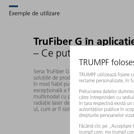
Exemple de utilizare
TruFiber G în aplicați
– Ce puteți aștepta
Seria TruFiber G este alegerea ideală pentru t
soluțiile de producție. Fie că este vorba de 
în mod fiabil puterea necesară pentru mașin
excepțională a fasciculului de până la 3 kW
multimodal cu puteri de până la 12 kW. Cu T
radiație laser de înaltă calitate și competiti
ul, cum ar fi sistemul optic de focalizare de l