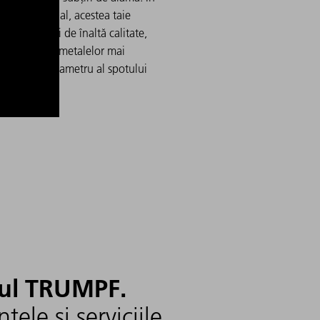
im multimodal, acestea taie
ii precise și de înaltă calitate,
ar și în cazul metalelor mai
ase, cu un diametru al spotului
100 µm.
tul TRUMPF.
ele și serviciile