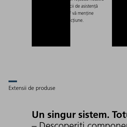
globală de servicii de asistență
reg
tehnică TRUMPF vă menține
much
producția în funcțiune.
chi
gro
de 
Extensii de produse
Un singur sistem. To
– Descoperiți component