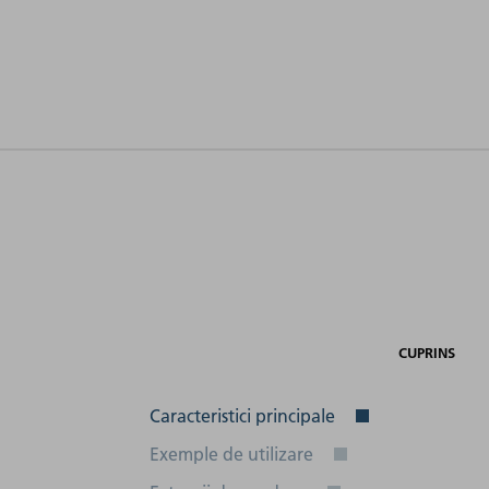
acord
Racord
lectric
electric
Interfeţe
nsiune)
(frecvență)