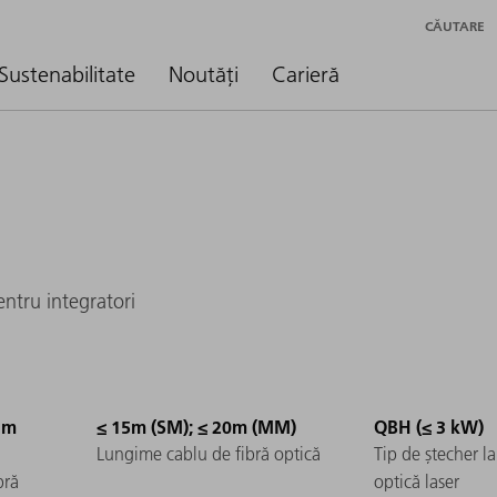
CĂUTARE
Sustenabilitate
Noutăți
Carieră
ntru integratori
µm
≤ 15m (SM); ≤ 20m (MM)
QBH (≤ 3 kW)
Lungime cablu de fibră optică
Tip de ștecher la
bră
optică laser