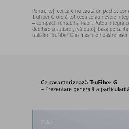
1000 W
(FD96)
Pentru toți cei care nu caută un pachet compl
TruFiber G oferă tot ceea ce au nevoie integr
– compact, rentabil și fiabil. Puteți integra 
TruFiber 2000
debitare și sudare și vă puteți baza pe calit
200 W -
108
G (014)
utilizăm TruFiber G în mașinile noastre laser
2000 W
± 5
(FD96)
TruFiber 3000
300 W -
G (020)
3000 W
(FD96)
Ce caracterizează TruFiber G
– Prezentare generală a particularită
TruFiber 3001
60 W -
G
3000 W
(FD 91)
Plătiți
TruFiber 6001