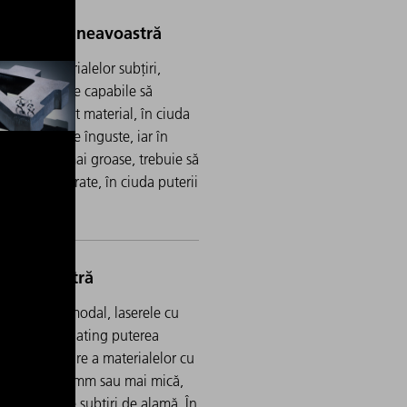
crarea materialelor subțiri,
 trebuie să fie capabile să
eze suficient material, în ciuda
or de debitare înguste, iar în
terialelor mai groase, trebuie să
e debitări curate, în ciuda puterii
.
regim monomodal, laserele cu
ră TruFiber G ating puterea
ală de debitare a materialelor cu
rosime de 1 mm sau mai mică,
ar fi tablele subțiri de alamă. În