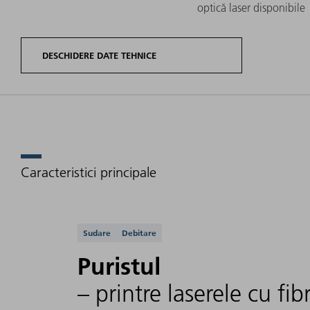
optică laser disponibile
DESCHIDERE DATE TEHNICE
Caracteristici principale
Variante de
Domeniul
Lun
produs
de putere
de 
TruFiber G
laser
Aplicații acceptate
Sudare
Debitare
Puristul
– printre laserele cu f
TruFiber 1000
100 W -
G (014)