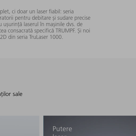
et, ci doar un laser fiabil: seria
0,38 (SM)
200
atorii pentru debitare și sudare precise
mm▪mrad
24
cu ușurință laserul în mașinile dvs. de
atea consacrată specifică TRUMPF. Și noi
0 nm
448 mm x 156 mm
 2D din seria TruLaser 1000.
 mm
x 810 mm
0,45 (SM)
mm▪mrad
ților sale
380
41
Putere