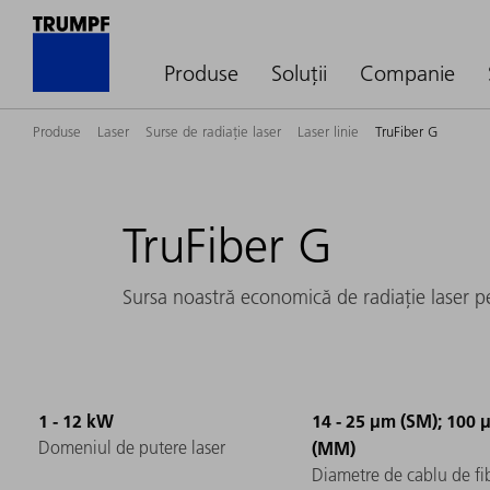
Produse
Soluții
Companie
Produse
Laser
Surse de radiație laser
Laser linie
TruFiber G
TruFiber G
Sursa noastră economică de radiație laser pe
1 - 12 kW
14 - 25 µm (SM); 100 
Domeniul de putere laser
(MM)
Diametre de cablu de fi