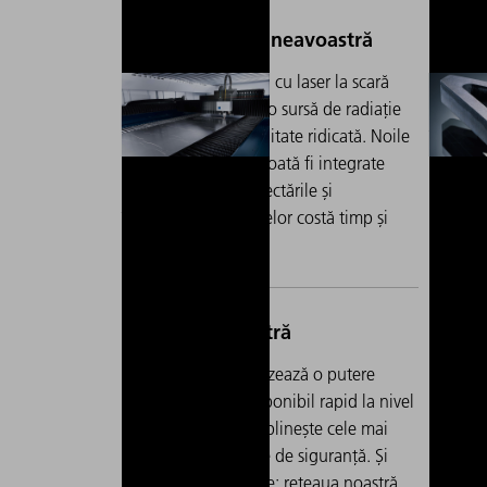
Debitarea și sudarea cu laser la scară
La prelu
industrială necesită o sursă de radiație
laserele
fiabilă, cu disponibilitate ridicată. Noile
îndepărt
aparate trebuie să poată fi integrate
rosturil
rapid, deoarece defectările și
cazul ma
întreruperile proceselor costă timp și
realizez
bani prețioși.
ridicate
TruFiber G furnizează o putere
În 
stabilă, este disponibil rapid la nivel
fib
mondial și îndeplinește cele mai
ide
înalte standarde de siguranță. Și
o g
când este nevoie: rețeaua noastră
cum 