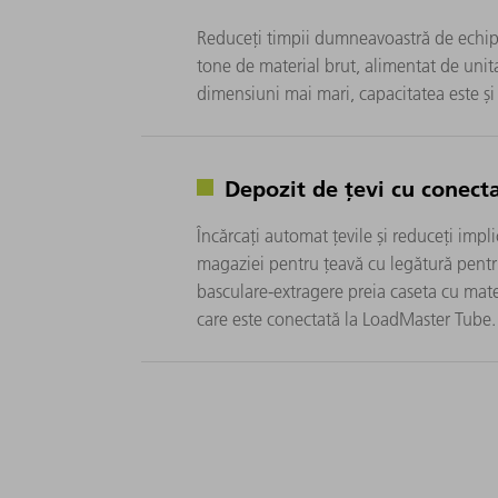
Reduceți timpii dumneavoastră de echip
tone de material brut, alimentat de unita
dimensiuni mai mari, capacitatea este și 
Depozit de țevi cu conecta
Încărcați automat țevile și reduceți impl
magaziei pentru țeavă cu legătură pentru
basculare-extragere preia caseta cu mater
care este conectată la LoadMaster Tube.