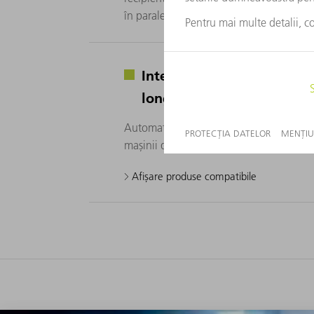
în paralel cu regimul de lucru principal,
Interfață de automatizare
longitudinală
Automatizarea descărcării reduce implicar
mașinii de debitat țevi cu laser.
Afișare produse compatibile