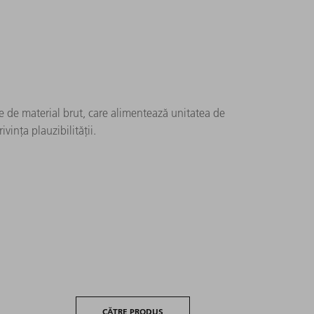
e de material brut, care alimentează unitatea de
ivința plauzibilității.
CĂTRE PRODUS