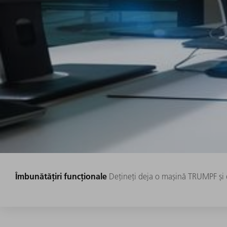
Îmbunătățiri funcționale
Dețineți deja o mașină TRUMPF și do