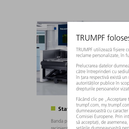
Stație de evacuare
Banda pentru transport TruLaser Tube des
recipiente, fără a le deteriora. Banda pe