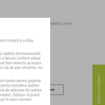
ortează piesele cu o atenție deosebită și într-o
SERVICE ȘI CONTACT
CĂTRE PRODUS