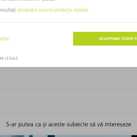
 în containere gata pregătite.
 a descărcării cu bandă transportoare
ea operatorului și ajută la evitarea erorilor la descărcarea
S-ar putea ca și aceste subiecte să vă intereseze