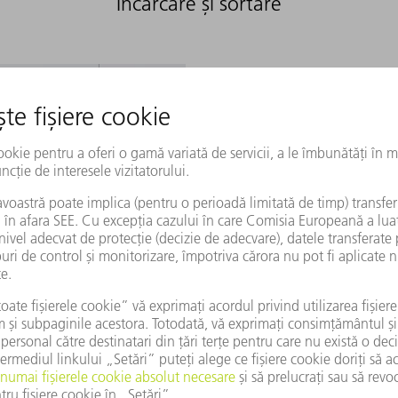
Încărcare și sortare
Stația de evacuare descarcă și s
modalitate ergonomică.
carcă țevile pe masa tip bandă, în containere cu gratii sau
ntru transportul resturilor de material elimină automat resturile,