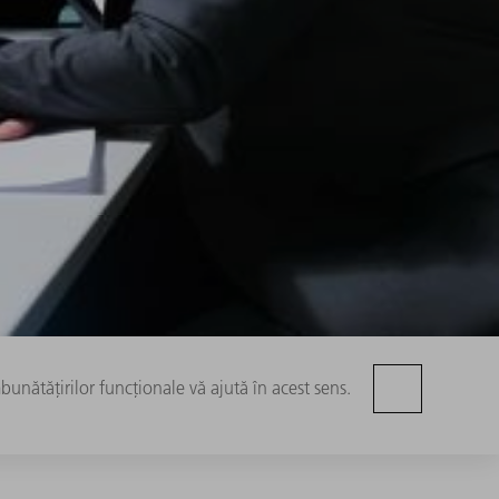
unătățirilor funcționale vă ajută în acest sens.