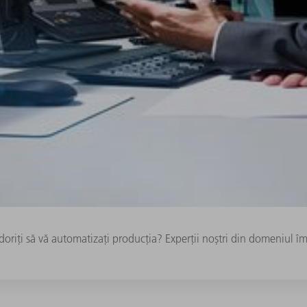
riți să vă automatizați producția? Experții noștri din domeniul îmb