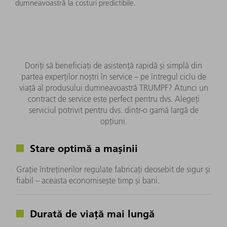
dumneavoastră la costuri predictibile.
Doriți să beneficiați de asistență rapidă și simplă din
partea experților noștri în service – pe întregul ciclu de
viață al produsului dumneavoastră TRUMPF? Atunci un
contract de service este perfect pentru dvs. Alegeți
serviciul potrivit pentru dvs. dintr-o gamă largă de
opțiuni.
Stare optimă a mașinii
Grație întreținerilor regulate fabricați deosebit de sigur și
fiabil – aceasta economisește timp și bani.
Durată de viață mai lungă