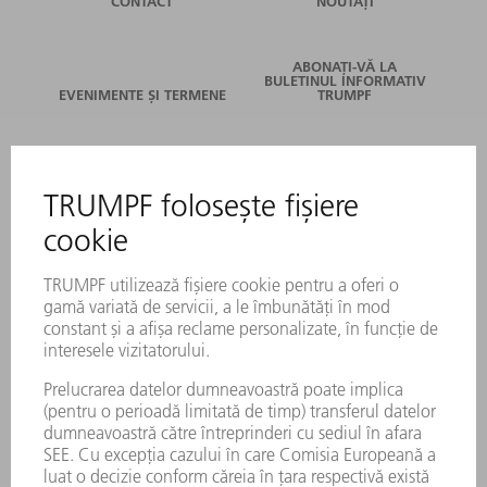
CONTACT
NOUTĂȚI
ABONAȚI-VĂ LA
BULETINUL INFORMATIV
EVENIMENTE ȘI TERMENE
TRUMPF
SERVICII ONLINE
CONTACT
LOCAȚII
EVENIMENTE ȘI TERMENE
ABONARE LA NEWSLETTER
FIȘE TEHNICE DE SECURITATE
PRODUSE
MAȘINI & SISTEME
LASER
ELECTRONICĂ DE PUTERE
UNELTE ELECTRICE
SMART FACTORY
SOFTWARE