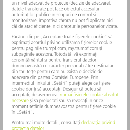
SERVICII
APLICAȚII
DOMENII DE ACTIVITATE
COMPANIE
CARIERĂ
OFERTE DE LOCURI DE MUNCĂ
PROFILUL COMPANIEI
COMITET EXECUTIV
RAPORT DE AFACERI
PRINCIPII DE BAZĂ ALE COMPANIEI
CONFORMITATE
SISTEMUL AVERTIZORILOR DE INTEGRITATE
SECURITATE
COMUNICATE DE PRESĂ
REVISTE
SUSTENABILITATE
MEDIU ȘI CLIMĂ
ASPECTE SOCIALE ȘI DE ÎNTREPRINDERE
GUVERNANȚA CORPORATIVĂ