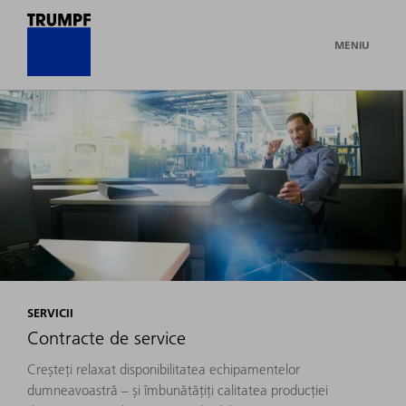
MENIU
SERVICII
Contracte de service
Creșteți relaxat disponibilitatea echipamentelor
dumneavoastră – și îmbunătățiți calitatea producției