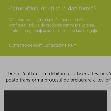
Căror viziuni doriți să le dați formă?
Vă oferim asistență completă atunci când vă
configurați soluția de producție pentru prelucrarea
țevilor – programați acum o consultație fără obligații.
Contactați-ne acum
Contactați-ne acum
Doriți să aflați cum debitarea cu laser a țevilor vă
poate transforma procesul de prelucrare a țevilor