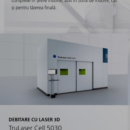
complexe în țevile îndoite, atât în zona de îndoire, cât
și pentru tăierea finală.
DEBITARE CU LASER 3D
TruLaser Cell 5030