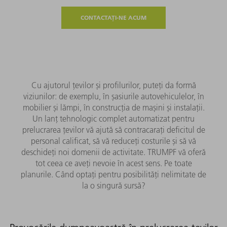
CONTACTAȚI-NE ACUM
Cu ajutorul țevilor și profilurilor, puteți da formă
viziunilor: de exemplu, în șasiurile autovehiculelor, în
mobilier și lămpi, în construcția de mașini și instalații.
Un lanț tehnologic complet automatizat pentru
prelucrarea țevilor vă ajută să contracarați deficitul de
personal calificat, să vă reduceți costurile și să vă
deschideți noi domenii de activitate. TRUMPF vă oferă
tot ceea ce aveți nevoie în acest sens. Pe toate
planurile. Când optați pentru posibilități nelimitate de
la o singură sursă?