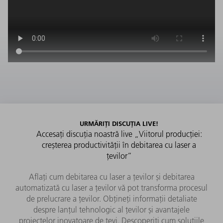
URMĂRIȚI DISCUȚIA LIVE!
Accesați discuția noastră live „Viitorul producției:
creșterea productivității în debitarea cu laser a
țevilor”
Aflați cum debitarea cu laser a țevilor și debitarea
automatizată cu laser a țevilor vă pot transforma procesul
de prelucrare a țevilor. Obțineți informații detaliate
despre lanțul tehnologic al țevilor și avantajele
proiectelor inovatoare de țevi. Descoperiți cum soluțiile