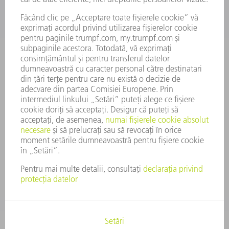
OFERTE DE LOCURI DE MUNCĂ
PROFILUL COMPANIEI
COMITET EXECUTIV
RAPORT DE AFACERI
PRINCIPII DE BAZĂ ALE COMPANIEI
CONFORMITATE
SISTEMUL AVERTIZORILOR DE INTEGRITATE
SECURITATE
COMUNICATE DE PRESĂ
REVISTE
SUSTENABILITATE
MEDIU ȘI CLIMĂ
ASPECTE SOCIALE ȘI DE ÎNTREPRINDERE
GUVERNANȚA CORPORATIVĂ
MENȚIUNI LEGALE
PROTECȚIA DATELOR