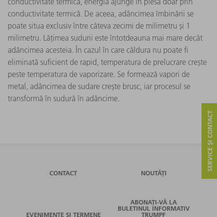
conductivitate termică, energia ajunge în piesă doar prin
conductivitate termică. De aceea, adâncimea îmbinării se
poate situa exclusiv între câteva zecimi de milimetru și 1
milimetru. Lățimea sudurii este întotdeauna mai mare decât
adâncimea acesteia. În cazul în care căldura nu poate fi
eliminată suficient de rapid, temperatura de prelucrare crește
peste temperatura de vaporizare. Se formează vapori de
metal, adâncimea de sudare crește brusc, iar procesul se
transformă în sudură în adâncime.
SERVICE ȘI CONTACT
CONTACT
NOUTĂȚI
ABONAȚI-VĂ LA
BULETINUL INFORMATIV
EVENIMENTE ȘI TERMENE
TRUMPF