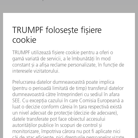
SERVICII ONLINE
CONTACT
LOCAȚII
EVENIMENTE ȘI TERMENE
ABONARE LA NEWSLETTER
FIȘE TEHNICE DE SECURITATE
PRODUSE
MAȘINI & SISTEME
LASER
ELECTRONICĂ DE PUTERE
UNELTE ELECTRICE
SMART FACTORY
SOFTWARE
SERVICII
APLICAȚII
DOMENII DE ACTIVITATE
COMPANIE
CARIERĂ