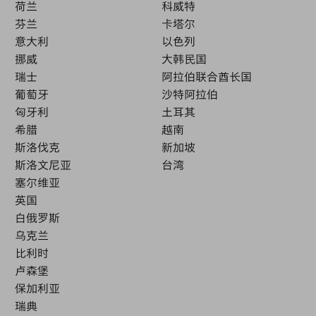
荷兰
科威特
芬兰
卡塔尔
意大利
以色列
挪威
大韩民国
瑞士
阿拉伯联合酋长国
葡萄牙
沙特阿拉伯
匈牙利
土耳其
希腊
越南
斯洛伐克
新加坡
斯洛文尼亚
台湾
塞尔维亚
英国
白俄罗斯
乌克兰
比利时
卢森堡
保加利亚
瑞典