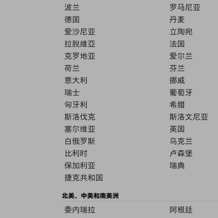
波兰
罗马尼亚
德国
丹麦
爱沙尼亚
立陶宛
拉脫維亞
法国
克罗地亚
爱尔兰
荷兰
芬兰
意大利
挪威
瑞士
葡萄牙
匈牙利
希腊
斯洛伐克
斯洛文尼亚
塞尔维亚
英国
白俄罗斯
乌克兰
比利时
卢森堡
保加利亚
瑞典
捷克共和国
北美、中美和南美洲
委内瑞拉
阿根廷