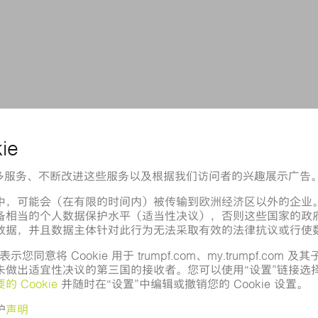
77 561 1555
ech.asia