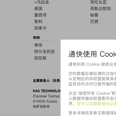
>乌拉圭
哥伦比亚
美国
哥斯达黎加
墨西哥
秘鲁
智利
巴西
加拿大
非洲
南非
摩洛哥
阿尔及利亚
肯尼亚
突尼斯
埃及
主要联系人（负责： 哈萨克斯坦
KAS TECHNOLOGY
Zhanibek Tarkhan Street, Building N°4
010000 Astana
电话 +7 7
哈萨克斯坦
info@kast