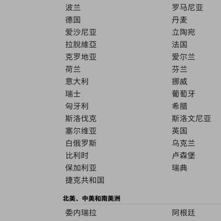
波兰
罗马尼亚
德国
丹麦
爱沙尼亚
立陶宛
拉脫維亞
法国
克罗地亚
爱尔兰
荷兰
芬兰
意大利
挪威
瑞士
葡萄牙
匈牙利
希腊
斯洛伐克
斯洛文尼亚
塞尔维亚
英国
白俄罗斯
乌克兰
比利时
卢森堡
保加利亚
瑞典
捷克共和国
北美、中美和南美洲
委内瑞拉
阿根廷