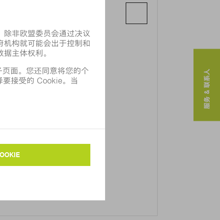
OGRANICZONĄ
ODPOWIEDZIALNOŚCIĄ SP. K.
ul. Połczyńska 111
01-303 Warszawa
服务 & 联系人