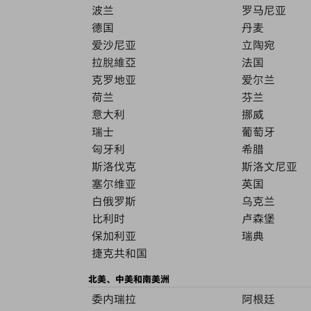
波兰
罗马尼亚
德国
丹麦
爱沙尼亚
立陶宛
拉脫維亞
法国
克罗地亚
爱尔兰
荷兰
芬兰
意大利
挪威
瑞士
葡萄牙
匈牙利
希腊
斯洛伐克
斯洛文尼亚
塞尔维亚
英国
白俄罗斯
乌克兰
比利时
卢森堡
保加利亚
瑞典
捷克共和国
北美、中美和南美洲
委内瑞拉
阿根廷