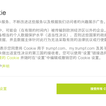
更改国家/地区
T
S
T
S
5
K
Google 地图？
向您显示 Google 地图。请调整您的
隐私设置
。