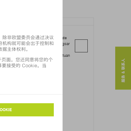
RUMPF MALAYSIA SDN. BHD.
uite 01-03A, Level 1, Vertical Corporate
ower B, Avenue 10, The Vertical, Bangsar
outh City, No.8, Jalan Kerinchi
9200 Kuala Lumpur Wilayah Persekutuan
服务 & 联系人
uala Lumpur