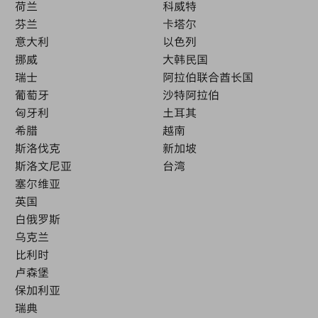
荷兰
科威特
芬兰
卡塔尔
意大利
以色列
挪威
大韩民国
瑞士
阿拉伯联合酋长国
葡萄牙
沙特阿拉伯
匈牙利
土耳其
希腊
越南
斯洛伐克
新加坡
斯洛文尼亚
台湾
塞尔维亚
英国
白俄罗斯
乌克兰
比利时
卢森堡
保加利亚
瑞典