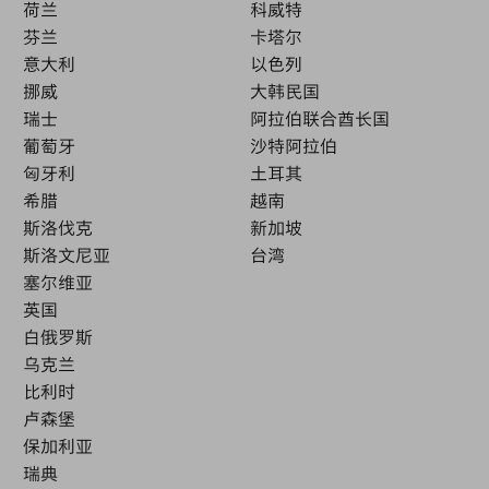
荷兰
科威特
芬兰
卡塔尔
意大利
以色列
挪威
大韩民国
瑞士
阿拉伯联合酋长国
葡萄牙
沙特阿拉伯
匈牙利
土耳其
希腊
越南
斯洛伐克
新加坡
斯洛文尼亚
台湾
塞尔维亚
英国
白俄罗斯
乌克兰
比利时
卢森堡
保加利亚
瑞典