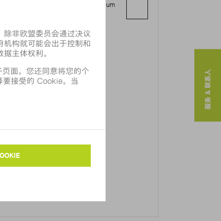
Boulevard My Ismail, Lot N°3, Premium
Center Immeuble A
- Casablanca Roches Noires
服务 & 联系人