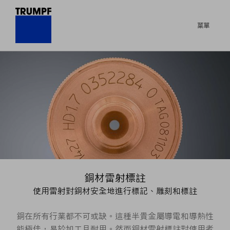
菜單
銅材雷射標註
使用雷射對銅材安全地進行標記、雕刻和標註
銅在所有行業都不可或缺。這種半貴金屬導電和導熱性
能極佳，易於加工且耐用。然而銅材雷射標註對使用者