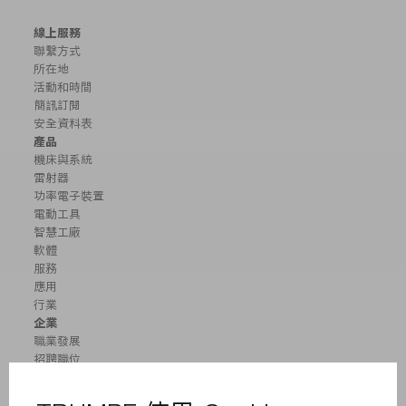
線上服務
聯繫方式
所在地
活動和時間
簡訊訂閱
安全資料表
產品
機床與系統
雷射器
功率電子裝置
電動工具
智慧工廠
軟體
服務
應用
行業
企業
職業發展
招聘職位
企業簡介
董事會