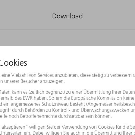
Download
hes
 in industrial processing and research environments.