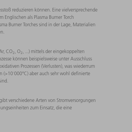
sstoß reduzieren können. Eine vielversprechende
m Englischen als Plasma Burner Torch
sma Burner Torches sind in der Lage, Materialien
en.
 Ar, CO
, O
, ...) mittels der eingekoppelten
2
2
ozesse können beispielsweise unter Ausschluss
oxidativen Prozessen (Verlusten), was wiederrum
n (>10´000°C) aber auch sehr wohl definierte
sind.
s gibt verschiedene Arten von Stromversorgungen
ungseinheiten zum Einsatz, die eine
.