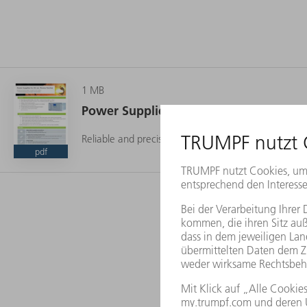
1 MB
Power Supplies for DC-arc Plasma Torc
Reliable and precise power for plasma torch systems
pdf