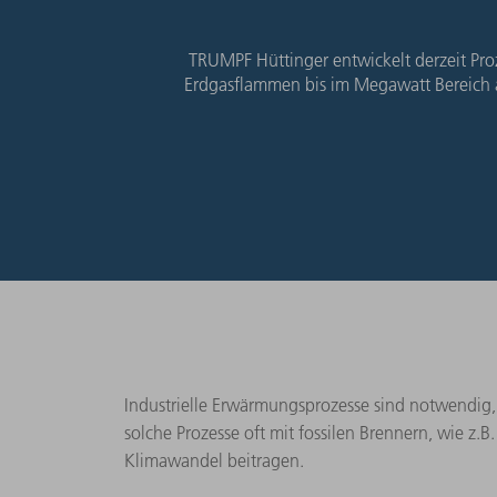
TRUMPF Hüttinger entwickelt derzeit Pr
Erdgasflammen bis im Megawatt Bereich a
Industrielle Erwärmungsprozesse sind notwendig,
solche Prozesse oft mit fossilen Brennern, wie z.
Klimawandel beitragen.