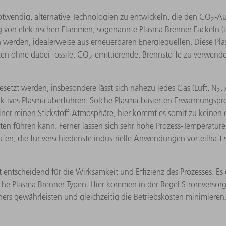
notwendig, alternative Technologien zu entwickeln, die den CO
-Au
2
g von elektrischen Flammen, sogenannte Plasma Brenner Fackeln (i
en werden, idealerweise aus erneuerbaren Energiequellen. Diese Pla
zen ohne dabei fossile, CO
-emittierende, Brennstoffe zu verwend
2
esetzt werden, insbesondere lässt sich nahezu jedes Gas (Luft, N
,
2
eaktives Plasma überführen. Solche Plasma-basierten Erwärmungspr
einer reinen Stickstoff-Atmosphäre, hier kommt es somit zu keinen 
en führen kann. Ferner lassen sich sehr hohe Prozess-Temperature
ufen, die für verschiedenste industrielle Anwendungen vorteilhaft 
t entscheidend für die Wirksamkeit und Effizienz des Prozesses. E
sche Plasma Brenner Typen. Hier kommen in der Regel Stromversorg
ers gewährleisten und gleichzeitig die Betriebskosten minimieren