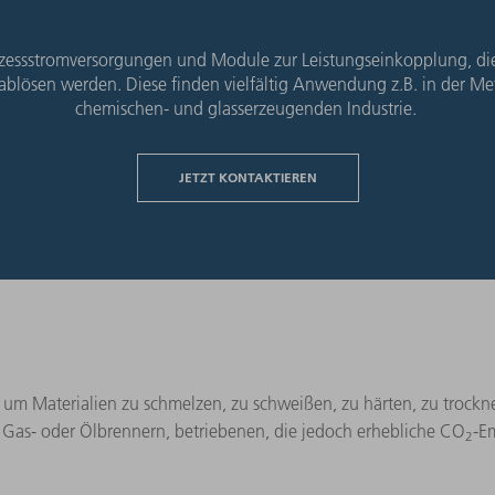
ozessstromversorgungen und Module zur Leistungseinkopplung, di
blösen werden. Diese finden vielfältig Anwendung z.B. in der Met
chemischen- und glasserzeugenden Industrie.
JETZT KONTAKTIEREN
 um Materialien zu schmelzen, zu schweißen, zu härten, zu trockn
B. Gas- oder Ölbrennern, betriebenen, die jedoch erhebliche CO
-E
2