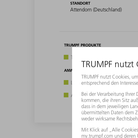
STANDORT
Attendorn (Deutschland)
TRUMPF PRODUKTE
TruLaser Cell 8030 mit Automat
ANWENDUNGEN
Laserschneiden
Automatisierung