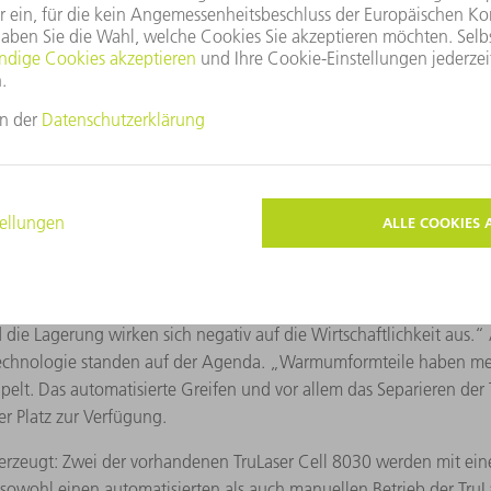
ieteile unterschiedlichster Größe. Diese Bandbreite erfordert eine 
ig schwierig. Als GEDIA einen Auftrag zur Fertigung eines Längsträ
n. „Nach der ersten Planung war klar, dass wir mindestens zwei La
 notwendigen Behälter wurden vom Kunden mitgeliefert. Perfekte 
r Stückzahl sprachen auch das Gewicht und die Maße des Längsträg
sind für Mitarbeiter schwer zu handhaben.
ktleiter Investitionsgüter im Maschinen- und Gebäudemanagement
s Solutionspartners Autom8 legen sie auf den Tisch, was sie sich
agement“, sagt Müller und führt aus: „Wir benötigen in einem auto
die Lagerung wirken sich negativ auf die Wirtschaftlichkeit aus.
Technologie standen auf der Agenda. „Warmumformteile haben meis
lt. Das automatisierte Greifen und vor allem das Separieren der Tei
er Platz zur Verfügung.
rzeugt: Zwei der vorhandenen TruLaser Cell 8030 werden mit eine
wohl einen automatisierten als auch manuellen Betrieb der TruL