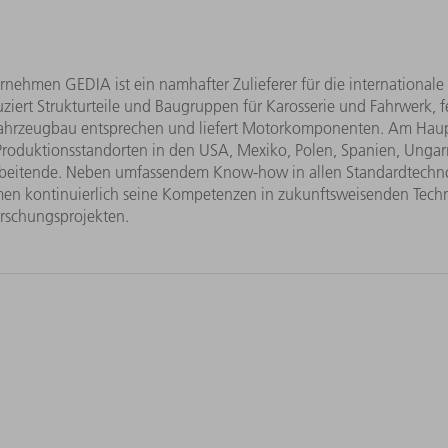
ehmen GEDIA ist ein namhafter Zulieferer für die internationale
ert Strukturteile und Baugruppen für Karosserie und Fahrwerk, fe
ahrzeugbau entsprechen und liefert Motorkomponenten. Am Haupt
Produktionsstandorten in den USA, Mexiko, Polen, Spanien, Ungarn
beitende. Neben umfassendem Know-how in allen Standardtechn
men kontinuierlich seine Kompetenzen in zukunftsweisenden Techn
orschungsprojekten.