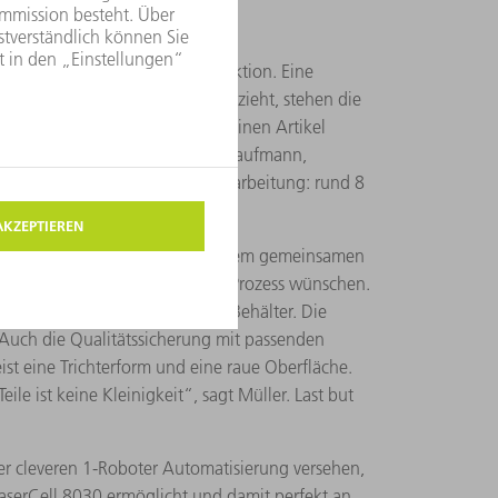
hohe Flexibilität bei der Produktion. Eine
gers in hoher Stückzahl an Land zieht, stehen die
ser zu 100 Prozent mit diesem einen Artikel
Voraussetzungen“, sagt Pascal Kaufmann,
ers für eine automatisierte Bearbeitung: rund 8
, wenden sich an TRUMPF. In einem gemeinsamen
 für einen vollautomatisierten Prozess wünschen.
matisierten Prozess spezielle Behälter. Die
“ Auch die Qualitätssicherung mit passenden
t eine Trichterform und eine raue Oberfläche.
le ist keine Kleinigkeit“, sagt Müller. Last but
r cleveren 1-Roboter Automatisierung versehen,
aserCell 8030 ermöglicht und damit perfekt an