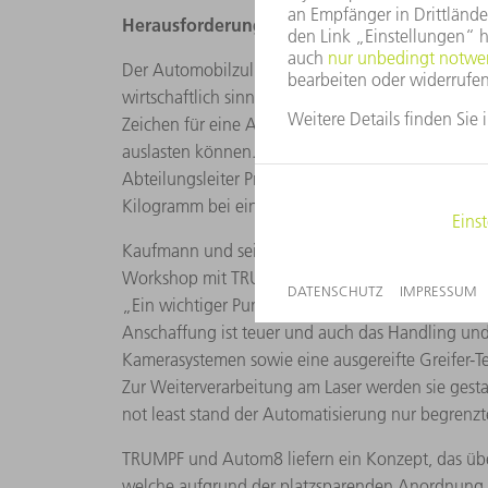
Herausforderungen
Der Automobilzulieferer GEDIA produziert Karosser
wirtschaftlich sinnvolle Automatisierung ist häuf
Zeichen für eine Automatisierung endlich auf Grü
auslasten können. Die für eine Automatisierung
Abteilungsleiter Produktion bei GEDIA. Neben de
Kilogramm bei einer Länge von rund 1,80 Meter 
Kaufmann und sein Kollege Björn Müller, Proje
Workshop mit TRUMPF Experten und Spezialisten de
„Ein wichtiger Punkt war für uns das Behälterman
Anschaffung ist teuer und auch das Handling und 
Kamerasystemen sowie eine ausgereifte Greifer-
Zur Weiterverarbeitung am Laser werden sie gestape
not least stand der Automatisierung nur begrenzt
TRUMPF und Autom8 liefern ein Konzept, das übe
welche aufgrund der platzsparenden Anordnung so