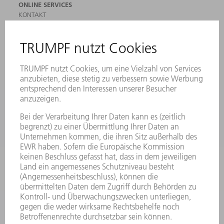
ONLINE SERVICES
KONTAKT
ANREGUNGEN, LOB UND KRITIK
STANDORTE
VERANSTALTUNGEN UND TERMINE
NEWSLETTER-ANMELDUNG
MYTRUMPF
SICHERHEITSDATENBLÄTTER
PRODUKTE
MASCHINEN & SYSTEME
LASER
LEISTUNGSELEKTRONIK
ELEKTROWERKZEUGE
SMART FACTORY
SOFTWARE
SERVICES
ANWENDUNGEN
BRANCHEN
UNTERNEHMEN
KARRIERE
STELLENANGEBOTE
UNTERNEHMENSPROFIL