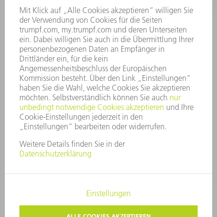
VORSTAND
GESCHÄFTSBERICHT
UNTERNEHMENSGRUNDSÄTZE
COMPLIANCE
HINWEISGEBERSYSTEM
SECURITY
PRESSEMITTEILUNGEN
MAGAZINE
LIEFERANTEN
NACHHALTIGKEIT
UMWELT & KLIMA
SOZIALES & GESELLSCHAFT
UNTERNEHMENSFÜHRUNG
IMPRESSUM
DATENSCHUTZ
COPYRIGHT UND MARKENZEICHEN
AGB
PRIVATSPHÄRE-EINSTELLUNGEN