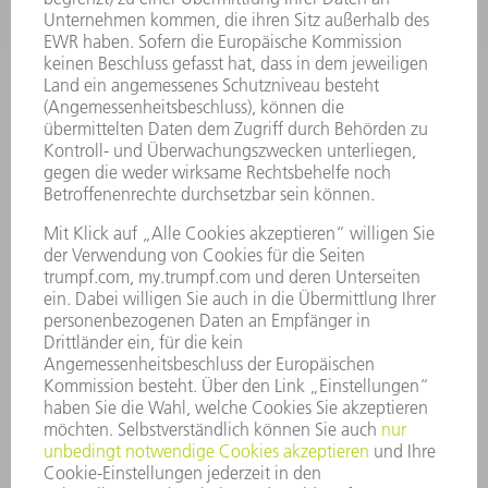
SMART FACTORY
SOFTWARE
SERVICES
ANWENDUNGEN
BRANCHEN
UNTERNEHMEN
KARRIERE
STELLENANGEBOTE
UNTERNEHMENSPROFIL
VORSTAND
GESCHÄFTSBERICHT
UNTERNEHMENSGRUNDSÄTZE
COMPLIANCE
HINWEISGEBERSYSTEM
SECURITY
PRESSEMITTEILUNGEN
MAGAZINE
LIEFERANTEN
NACHHALTIGKEIT
UMWELT & KLIMA
SOZIALES & GESELLSCHAFT
UNTERNEHMENSFÜHRUNG