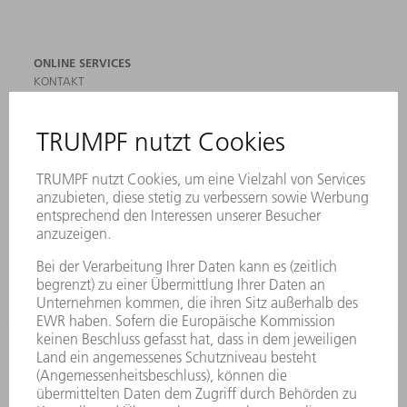
ONLINE SERVICES
KONTAKT
ANREGUNGEN, LOB UND KRITIK
STANDORTE
VERANSTALTUNGEN UND TERMINE
NEWSLETTER-ANMELDUNG
MYTRUMPF
SICHERHEITSDATENBLÄTTER
PRODUKTE
MASCHINEN & SYSTEME
LASER
LEISTUNGSELEKTRONIK
ELEKTROWERKZEUGE
SMART FACTORY
SOFTWARE
SERVICES
ANWENDUNGEN
BRANCHEN
UNTERNEHMEN