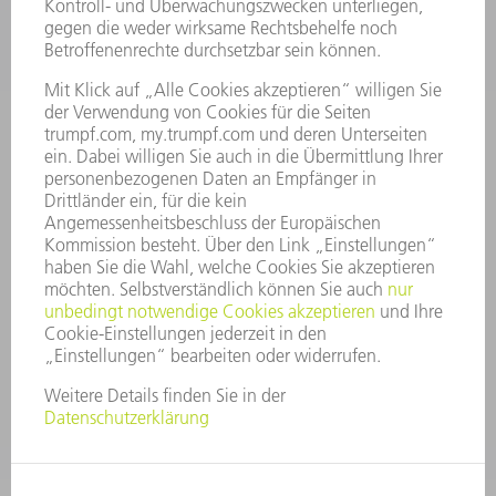
KARRIERE
STELLENANGEBOTE
UNTERNEHMENSPROFIL
VORSTAND
GESCHÄFTSBERICHT
UNTERNEHMENSGRUNDSÄTZE
COMPLIANCE
HINWEISGEBERSYSTEM
SECURITY
PRESSEMITTEILUNGEN
MAGAZINE
LIEFERANTEN
NACHHALTIGKEIT
UMWELT & KLIMA
SOZIALES & GESELLSCHAFT
UNTERNEHMENSFÜHRUNG