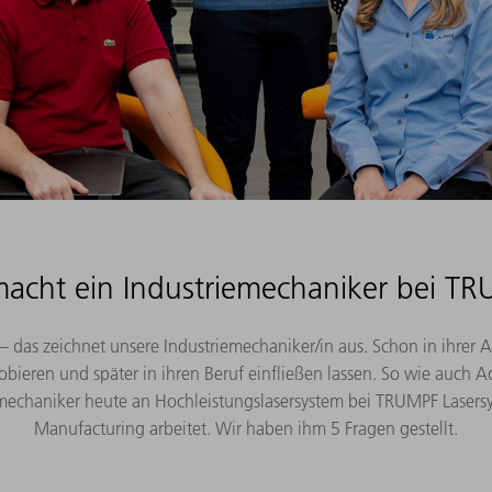
acht ein Industriemechaniker bei T
 – das zeichnet unsere Industriemechaniker/in aus. Schon in ihrer 
bieren und später in ihren Beruf einfließen lassen. So wie auch Ad
emechaniker heute an Hochleistungslasersystem bei TRUMPF Lasers
Manufacturing arbeitet. Wir haben ihm 5 Fragen gestellt.