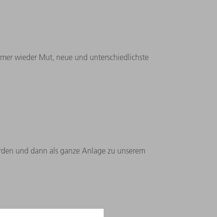
mmer wieder Mut, neue und unterschiedlichste
erden und dann als ganze Anlage zu unserem
 diese gerne?