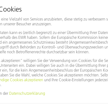
erungen bei Baugruppen und zusätzliche Projekte, wodurch man st
ehr.
as ist das Besondere am Arbeiten bei TRUMP
ich die hochmoderne Arbeitsumgebung und das menschliche Mitei
m Unternehmen zu entwickeln, was ich sehr schätze. Natürlich darf
Was muss man aus Ihrer Sicht mitbringen?