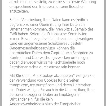
MYTRUMPF
SICHERHEITSDATENBLÄTTER
PRODUKTE
MASCHINEN & SYSTEME
LASER
LEISTUNGSELEKTRONIK
ELEKTROWERKZEUGE
SMART FACTORY
SOFTWARE
SERVICES
ANWENDUNGEN
BRANCHEN
UNTERNEHMEN
KARRIERE
STELLENANGEBOTE
UNTERNEHMENSPROFIL
VORSTAND
GESCHÄFTSBERICHT
UNTERNEHMENSGRUNDSÄTZE
COMPLIANCE
HINWEISGEBERSYSTEM
SECURITY
PRESSEMITTEILUNGEN