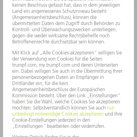
SOFTWARE
SERVICES
ANWENDUNGEN
BRANCHEN
UNTERNEHMEN
KARRIERE
STELLENANGEBOTE
UNTERNEHMENSPROFIL
VORSTAND
GESCHÄFTSBERICHT
UNTERNEHMENSGRUNDSÄTZE
COMPLIANCE
HINWEISGEBERSYSTEM
SECURITY
PRESSEMITTEILUNGEN
MAGAZINE
LIEFERANTEN
NACHHALTIGKEIT
UMWELT & KLIMA
SOZIALES & GESELLSCHAFT
UNTERNEHMENSFÜHRUNG