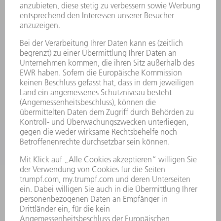
MYTRUMPF
SICHERHEITSDATENBLÄTTER
PRODUKTE
MASCHINEN & SYSTEME
LASER
LEISTUNGSELEKTRONIK
ELEKTROWERKZEUGE
SMART FACTORY
SOFTWARE
SERVICES
ANWENDUNGEN
BRANCHEN
UNTERNEHMEN
KARRIERE
STELLENANGEBOTE
UNTERNEHMENSPROFIL
VORSTAND
GESCHÄFTSBERICHT
UNTERNEHMENSGRUNDSÄTZE
COMPLIANCE
HINWEISGEBERSYSTEM
SECURITY
PRESSEMITTEILUNGEN