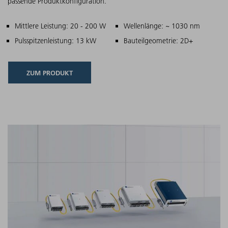
passende Produktkonfiguration.
Hauptmerkmale
Mittlere Leistung: 20 - 200 W
Wellenlänge: ~ 1030 nm
Pulsspitzenleistung: 13 kW
Bauteilgeometrie: 2D+
ZUM PRODUKT