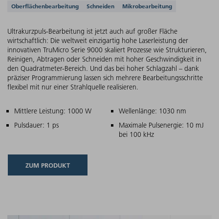
Unterstützte Anwendungen
Oberflächenbearbeitung
Schneiden
Mikrobearbeitung
Ultrakurzpuls-Bearbeitung ist jetzt auch auf großer Fläche
wirtschaftlich: Die weltweit einzigartig hohe Laserleistung der
innovativen TruMicro Serie 9000 skaliert Prozesse wie Strukturieren,
Reinigen, Abtragen oder Schneiden mit hoher Geschwindigkeit in
den Quadratmeter-Bereich. Und das bei hoher Schlagzahl – dank
präziser Programmierung lassen sich mehrere Bearbeitungsschritte
flexibel mit nur einer Strahlquelle realisieren.
Hauptmerkmale
Mittlere Leistung: 1000 W
Wellenlänge: 1030 nm
Pulsdauer: 1 ps
Maximale Pulsenergie: 10 mJ
bei 100 kHz
ZUM PRODUKT