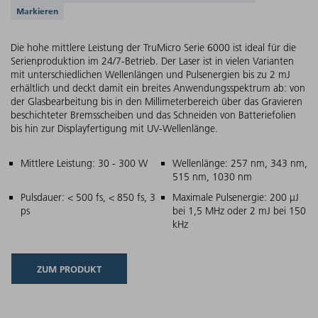
Markieren
Die hohe mittlere Leistung der TruMicro Serie 6000 ist ideal für die
Serienproduktion im 24/7-Betrieb. Der Laser ist in vielen Varianten
mit unterschiedlichen Wellenlängen und Pulsenergien bis zu 2 mJ
erhältlich und deckt damit ein breites Anwendungsspektrum ab: von
der Glasbearbeitung bis in den Millimeterbereich über das Gravieren
beschichteter Bremsscheiben und das Schneiden von Batteriefolien
bis hin zur Displayfertigung mit UV-Wellenlänge.
Hauptmerkmale
Mittlere Leistung: 30 - 300 W
Wellenlänge: 257 nm, 343 nm,
515 nm, 1030 nm
Pulsdauer: < 500 fs, < 850 fs, 3
Maximale Pulsenergie: 200 µJ
ps
bei 1,5 MHz oder 2 mJ bei 150
kHz
ZUM PRODUKT