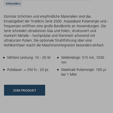
Schneiden
Dünnste Schichten und empfindliche Materialien sind das
Einsatzgebiet der TruMicro Serie 2000. Anpassbare Pulsenergie und -
frequenzen eröffnen eine große Bandbreite an Anwendungen. Die
Serie schneidet ultradünnes Glas und Folien, strukturiert und
markiert Metalle – hochpräzise und thermisch schonend mit
ultrakurzen Pulsen. Die optionale Strahlführung über eine
Hohlkernfaser macht die Maschinenintegration besonders einfach.
Hauptmerkmale
Mittlere Leistung: 10 - 20 W
Wellenlänge: 515 nm, 1030
nm
Pulsdauer: < 350 fs - 20 ps
Maximale Pulsenergie: 100 µJ
bei 1 MHz
ZUM PRODUKT