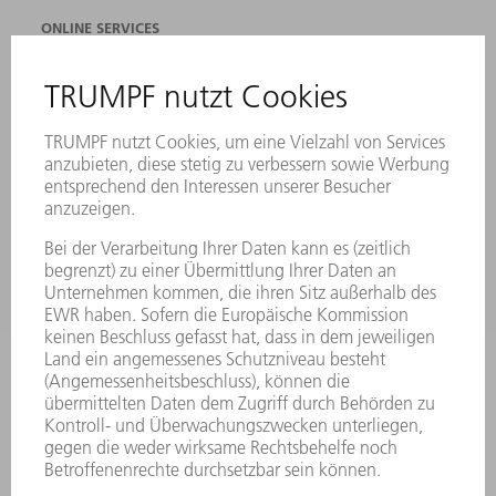
ONLINE SERVICES
KONTAKT
ANREGUNGEN, LOB UND KRITIK
STANDORTE
VERANSTALTUNGEN UND TERMINE
NEWSLETTER-ANMELDUNG
MYTRUMPF
SICHERHEITSDATENBLÄTTER
PRODUKTE
MASCHINEN & SYSTEME
LASER
LEISTUNGSELEKTRONIK
ELEKTROWERKZEUGE
SMART FACTORY
SOFTWARE
SERVICES
ANWENDUNGEN
BRANCHEN
UNTERNEHMEN
KARRIERE
STELLENANGEBOTE
UNTERNEHMENSPROFIL