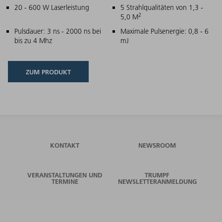
Hauptmerkmale
20 - 600 W Laserleistung
5 Strahlqualitäten von 1,3 -
2
5,0 M
Pulsdauer: 3 ns - 2000 ns bei
Maximale Pulsenergie: 0,8 - 6
bis zu 4 Mhz
mJ
ZUM PRODUKT
KONTAKT
NEWSROOM
VERANSTALTUNGEN UND
TRUMPF
TERMINE
NEWSLETTERANMELDUNG