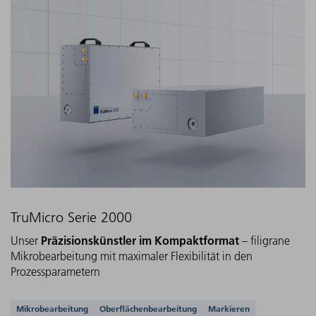
TruMicro Serie 2000
Präzisionskünstler im Kompaktformat
Unser
– filigrane
Mikrobearbeitung mit maximaler Flexibilität in den
Prozessparametern
Unterstützte Anwendungen
Mikrobearbeitung
Oberflächenbearbeitung
Markieren