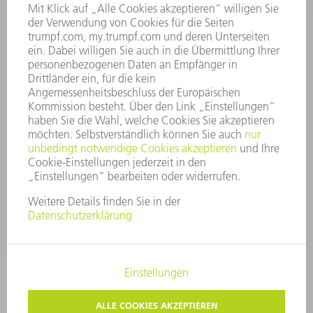
VORSTAND
GESCHÄFTSBERICHT
UNTERNEHMENSGRUNDSÄTZE
COMPLIANCE
HINWEISGEBERSYSTEM
SECURITY
PRESSEMITTEILUNGEN
MAGAZINE
LIEFERANTEN
NACHHALTIGKEIT
UMWELT & KLIMA
SOZIALES & GESELLSCHAFT
UNTERNEHMENSFÜHRUNG
IMPRESSUM
DATENSCHUTZ
COPYRIGHT
PRIVATSPHÄRE-EINSTELLUNGEN