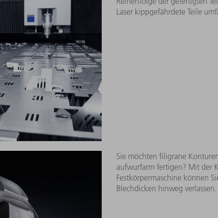
e Materialqualität an: Mit AdjustLine schneiden Sie jede Material
Kollisionen und Microjoints ve
clever und sicher dank Smart C
Reihenfolge der gefertigten Te
Laser kippgefährdete Teile umf