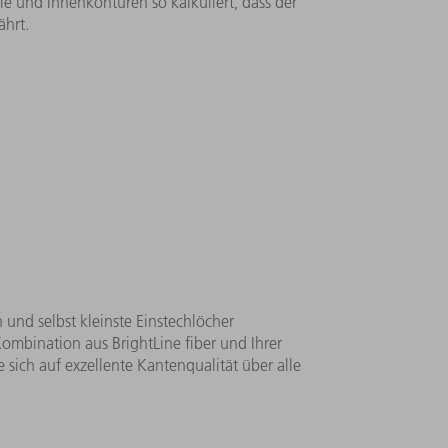
güte sicher, sparen Ausschuss und
rmeiden Sie auf Ihrer Laserschneidmaschine
ollision Prevention: Dabei wird die
ile und Innenkonturen so kalkuliert, dass der
ährt.