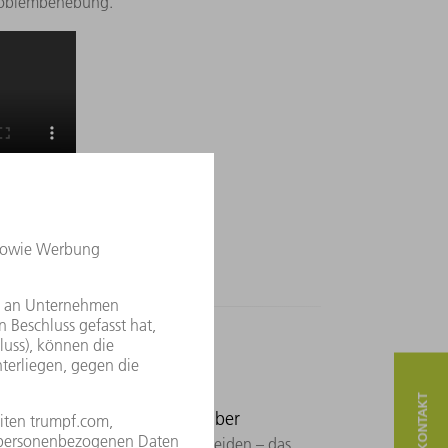
roblembehebung.
on Prevention
BrigthLine fiber
ren in dicken Baustahl laserschneiden – das