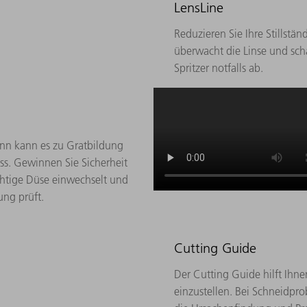
LensLine
Reduzieren Sie Ihre Stillstä
überwacht die Linse und sch
Spritzer notfalls ab.
nn kann es zu Gratbildung
s. Gewinnen Sie Sicherheit
chtige Düse einwechselt und
ung prüft.
Cutting Guide
Der Cutting Guide hilft Ihne
einzustellen. Bei Schneidprob