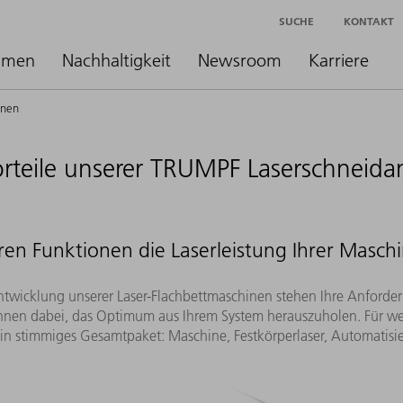
SUCHE
KONTAKT
hmen
Nachhaltigkeit
Newsroom
Karriere
inen
orteile unserer TRUMPF Laserschneida
ren Funktionen die Laserleistung Ihrer Masch
twicklung unserer Laser-Flachbettmaschinen stehen Ihre Anforde
n Ihnen dabei, das Optimum aus Ihrem System herauszuholen. Für 
ein stimmiges Gesamtpaket: Maschine, Festkörperlaser, Automatisi