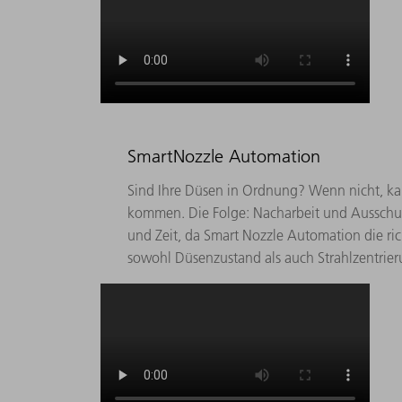
SmartNozzle Automation
Sind Ihre Düsen in Ordnung? Wenn nicht, ka
kommen. Die Folge: Nacharbeit und Ausschus
und Zeit, da Smart Nozzle Automation die ri
sowohl Düsenzustand als auch Strahlzentrier