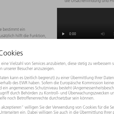
die Ursachenfindung und P
ne bestimmt ein
ätzlich hilft die Funktion,
Produzieren
dkopf-Strategie
PierceLine
AdjustLine
Smart Collisi
Filigrane Teile und enge Kontu