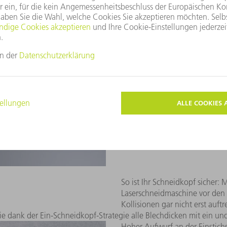
gelingt Ihnen mit der Funktion
während des Schneidens konst
So ist Ihr Schneidkopf sicher: 
Laserschneidmaschine vor den 
Kollisionen gar nicht erst auftr