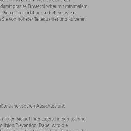
und demselben Schneidkopf.
telle? Das gehört mit PierceLine der
 damit präzise Einstechlöcher mit minimalem
 PierceLine sticht nur so tief ein, wie es
en Sie von höherer Teilequalität und kürzeren