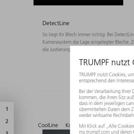
DetectLine
So liegt Ihr Blech immer richtig: Bei DetectLi
Kamerasystem die Lage eingelegter Bleche. Zus
die Justierung der Fokuslage zu überprüfen.
CoolLine
Kollisionsschutz
Ein-Schnei