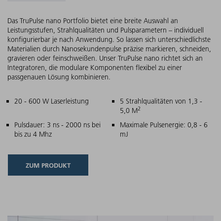
Das TruPulse nano Portfolio bietet eine breite Auswahl an
Leistungsstufen, Strahlqualitäten und Pulsparametern – individuell
konfigurierbar je nach Anwendung. So lassen sich unterschiedlichste
Materialien durch Nanosekundenpulse präzise markieren, schneiden,
gravieren oder feinschweißen. Unser TruPulse nano richtet sich an
Integratoren, die modulare Komponenten flexibel zu einer
passgenauen Lösung kombinieren.
Hauptmerkmale
20 - 600 W Laserleistung
5 Strahlqualitäten von 1,3 -
2
5,0 M
Pulsdauer: 3 ns - 2000 ns bei
Maximale Pulsenergie: 0,8 - 6
bis zu 4 Mhz
mJ
ZUM PRODUKT