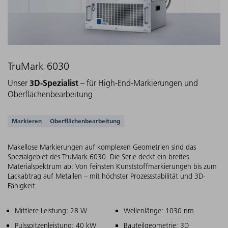
TruMark 6030
3D-Spezialist
Unser
– für High-End-Markierungen und
Oberflächenbearbeitung
Unterstützte Anwendungen
Markieren
Oberflächenbearbeitung
Makellose Markierungen auf komplexen Geometrien sind das
Spezialgebiet des TruMark 6030. Die Serie deckt ein breites
Materialspektrum ab: Von feinsten Kunststoffmarkierungen bis zum
Lackabtrag auf Metallen – mit höchster Prozessstabilität und 3D-
Fähigkeit.
Hauptmerkmale
Mittlere Leistung: 28 W
Wellenlänge: 1030 nm
Pulsspitzenleistung: 40 kW
Bauteilgeometrie: 3D