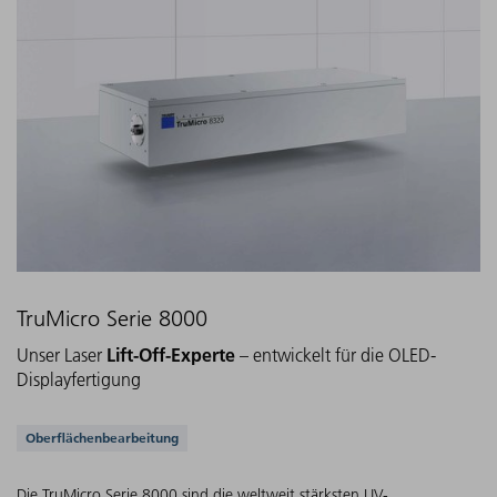
TruMicro Serie 8000
Lift-Off-Experte
Unser Laser
– entwickelt für die OLED-
Displayfertigung
Unterstützte Anwendungen
Oberflächenbearbeitung
Die TruMicro Serie 8000 sind die weltweit stärksten UV-