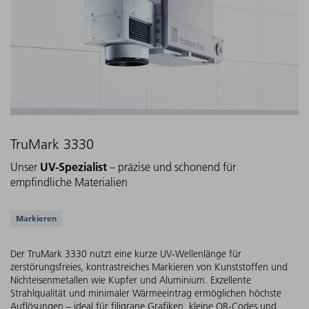
TruMark 3330
UV-Spezialist
Unser
– präzise und schonend für
empfindliche Materialien
Unterstützte Anwendungen
Markieren
Der TruMark 3330 nutzt eine kurze UV-Wellenlänge für
zerstörungsfreies, kontrastreiches Markieren von Kunststoffen und
Nichteisenmetallen wie Kupfer und Aluminium. Exzellente
Strahlqualität und minimaler Wärmeeintrag ermöglichen höchste
Auflösungen – ideal für filigrane Grafiken, kleine QR-Codes und