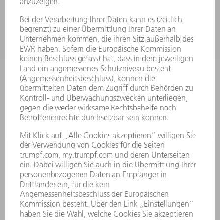
MASCHINEN & SYSTEME
LASER
LEISTUNGSELEKTRONIK
ELEKTROWERKZEUGE
SMART FACTORY
SOFTWARE
SERVICES
ANWENDUNGEN
BRANCHEN
UNTERNEHMEN
KARRIERE
STELLENANGEBOTE
UNTERNEHMENSPROFIL
VORSTAND
GESCHÄFTSBERICHT
UNTERNEHMENSGRUNDSÄTZE
COMPLIANCE
HINWEISGEBERSYSTEM
SECURITY
PRESSEMITTEILUNGEN
MAGAZINE
LIEFERANTEN