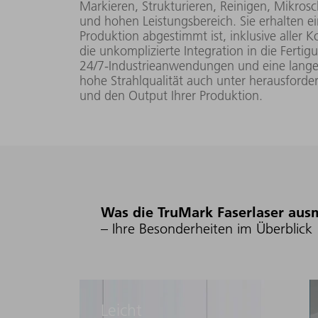
B
Markieren, Strukturieren, Reinigen, Mikros
m
und hohen Leistungsbereich. Sie erhalten ei
Produktion abgestimmt ist, inklusive aller
50 W
TruMark 5050
die unkomplizierte Integration in die Fertig
24/7-Industrieanwendungen und eine lange
hohe Strahlqualität auch unter herausford
und den Output Ihrer Produktion.
TruMark 7050
(L042)
2
200 W
m
TruMark 7050
(L051)
Was die TruMark Faserlaser aus
– Ihre Besonderheiten im Überblick
Leicht