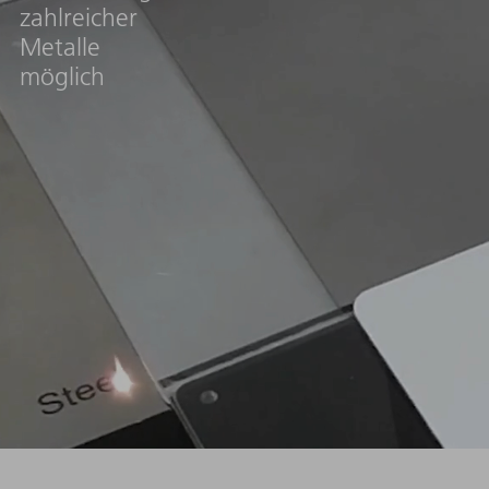
zahlreicher
Metalle
Pulsdauer und Pulsfrequenz können optimal
Durch die F
möglich
aufeinander abgestimmt werden – in bis zu 48
Werkstücke 
unterschiedlichen Kombinationen. Diese Vielfalt
Gefällen ma
ist einzigartig am Markt – und ermöglicht die
bewegen – ei
schnelle und präzise Bearbeitung von
passende Pos
Aluminium, Titan und zahlreichen
Eisenmetallen.