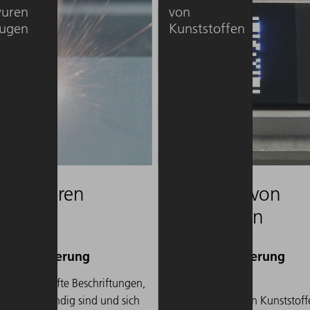
vuren
von
eugen
Kunststoffen
e Gravuren
Schäumen von
eugen
Kunststoffen
ötigen vertiefte Beschriftungen,
Das Schäumen von
erhaft beständig sind und sich
infrarotdurchlässigen Kunststof