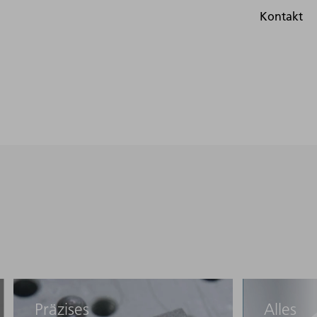
190 W
2D
< 1,6 kW
Präzises
Alles