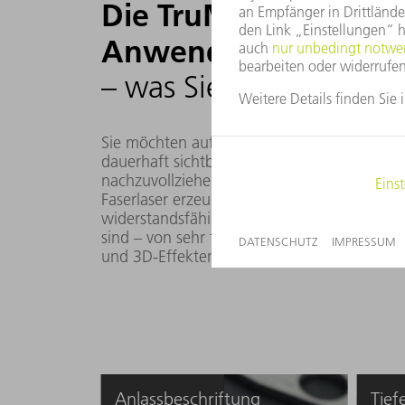
Die TruMark Faserlase
Anwendung
– was Sie erwarten kö
Sie möchten auf einer Vielzahl von Materia
dauerhaft sichtbar bleiben, damit die Herku
nachzuvollziehen ist, beispielsweise in der
Faserlaser erzeugen auf unterschiedlichsten
widerstandsfähige Markierungen, die auch n
sind – von sehr tiefen Schriften über feine,
und 3D-Effekten.
Anlassbeschriftung
Tief