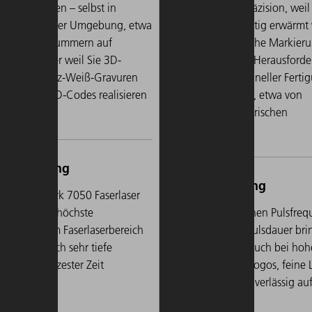
tfernen lassen – selbst in
erfordert höchste Präzision, weil
onsgefährdeter Umgebung, etwa
Material nur kurzfristig erwärm
ntifikationsnummern auf
soll, um kontrastreiche Markier
gteilen. Oder weil Sie 3D-
anzubringen. Diese Herausforde
 oder Schwarz-Weiß-Gravuren
umso größer bei schneller Ferti
trastreiche 2D-Codes realisieren
großen Stückzahlen, etwa von
Bauteilen oder elektrischen
Sicherungen.
 dem TruMark 7050 Faserlaser
ielen Sie die höchste
Dank seiner hohen Pulsfreq
ahlqualität im Faserlaserbereich
und variablen Pulsdauer bri
 können auch sehr tiefe
TruMark 5020 auch bei ho
vuren in kürzester Zeit
Tempo präzise Logos, feine 
ringen.
und Symbole zuverlässig auf