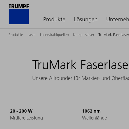
Produkte
Lösungen
Unterne
Produkte
Laser
Laserstrahlquellen
Kurzpulslaser
TruMark Faserlaser
TruMark Faserlase
Unsere Allrounder für Markier- und Oberfl
20 - 200 W
1062 nm
Mittlere Leistung
Wellenlänge