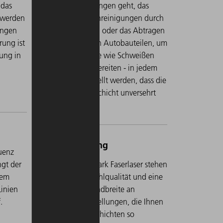
 das
Tag-Nacht-Markierungen geht, das
t werden
Entfernen von Verunreinigungen durch
ungen
Kupfer, Rost oder Öl oder das Abtragen
rung ist
von Lackschichten in Autobauteilen, um
gung in
sie für Folgeprozesse wie Schweißen
oder Kleben vorzubereiten - in jedem
Fall muss sichergestellt werden, dass die
darunter liegende Schicht unversehrt
bleibt.
uenz
ngt der
Sämtliche TruMark Faserlaser stehen
hem
für höchste Strahlqualität und eine
Linien
einzigartige Bandbreite an
.
Parameter-Einstellungen, die Ihnen
ermöglichen, Schichten so