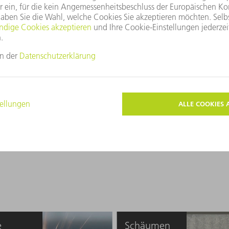
r in der
nnen
lien Markierungen anbringen, die
nft von Bauteilen eindeutig
 Automobilindustrie. Die TruMark
 Oberflächen schnell und präzise
ach langer Zeit deutlich zu erkennen
 kontrastreiche Motive bis hin zu 2D-
e
Schäumen