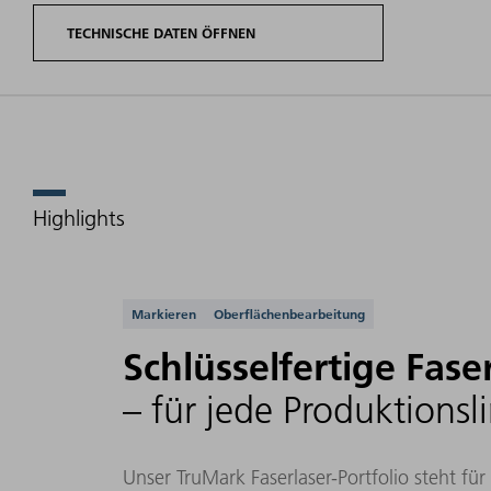
TECHNISCHE DATEN ÖFFNEN
Highlights
Produktvarianten
Mittlere
TruMark
Leistung
S
Faserlaser
Unterstützte Anwe
Markieren
Oberflächenbearbeitung
Schlüsselfertige Fase
– für jede Produktionsli
20 W
TruMark 5020
2
m
Unser TruMark Faserlaser-Portfolio steht fü