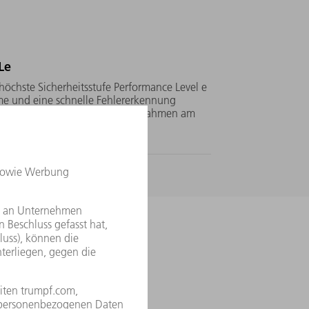
Le
 höchste Sicherheitsstufe Performance Level e
eme und eine schnelle Fehlererkennung
roduktion – ohne zusätzliche Maßnahmen am