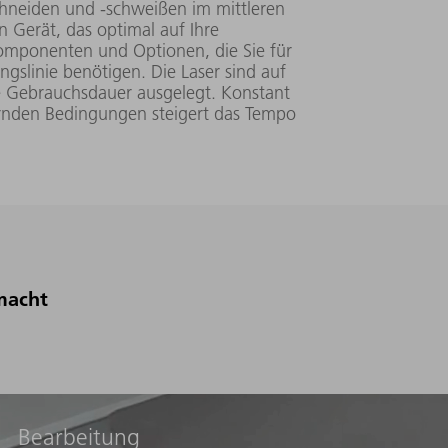
rennweite 420
chneiden und -schweißen im mittleren
m
n Gerät, das optimal auf Ihre
36 μm bei
 Komponenten und Optionen, die Sie für
Brennweite 100
ungslinie benötigen. Die Laser sind auf
mm
1062 nm ± 3
 Gebrauchsdauer ausgelegt. Konstant
nm
ernden Bedingungen steigert das Tempo
40 μm (mit f=160
FS RF Objektiv)
85 mm x 285
m
150 μm (mit f=160
FS RF Objektiv)
macht
Bearbeitung