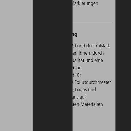
widerstandsfähige Markierungen
nicht en
erzeugen.
korrosi
bei Ide
Fahrzeu
Effekte
für kon
Der
TruMark 5020 und der TruMark
wollen.
5050 ermöglichen Ihnen, durch
höchste Strahlqualität und eine
große Bandbreite an
Fokussieroptiken für
Mit
unterschiedliche Fokusdurchmesser
erz
feinste Schriften, Logos und
Str
dekorative Designs auf
und
unterschiedlichsten Materialien
Gra
umzusetzen.
anb