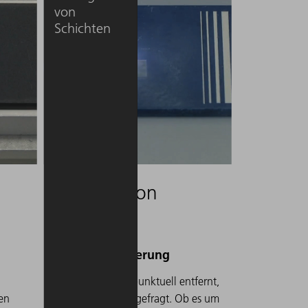
von
Schichten
Abtragen von
Schichten
Werden Schichten punktuell entfernt,
fen
ist höchste Sorgfalt gefragt. Ob es um