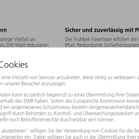
ern
Sicher und zuverlässig mit P
rtige Vielfalt an
Die TruMark Faserlaser erfüllen die
is 200 Watt reduzieren
(PLe). Redundante Sicherheitssyst
ie Effizienz Ihrer
steigern Ihre Sicherheit in der P
Laser.