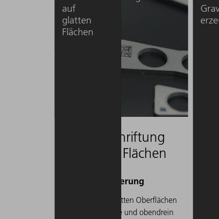
auf
Gra
glatten
erz
Flächen
Anlassbeschriftung
Tief
auf glatten Flächen
erz
Sie möchten auf glatten Oberflächen
Sie ben
wie Stahl langlebige und obendrein
die dau