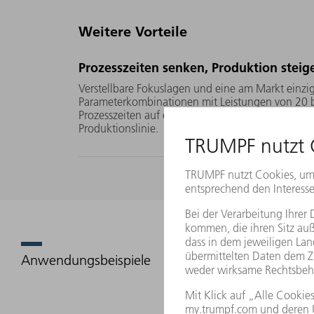
Weitere Vorteile
Prozesszeiten senken, Produktion steig
Verstellbare Fokuslagen und eine am Markt einziga
Parameterkombinationen mit Leistungen von 20 b
Prozesszeiten auf ein Minimum – und steigern so d
Produktionslinie.
Anwendungsbeispiele