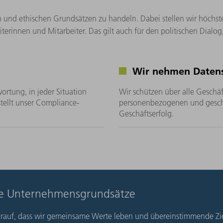
hen und ethischen Grundsätzen zu handeln. Dabei stellen wir höchs
iterinnen und Mitarbeiter. Das gilt auch für den politischen Dialo
Wir nehmen Datensi
ortung, in jeder Situation
Wir schützen über alle Geschäf
tellt unser Compliance-
personenbezogenen und geschä
Geschäftserfolg.
re Unternehmensgrundsätze
arauf, dass wir gemeinsame Werte leben und übereinstimmende Zi