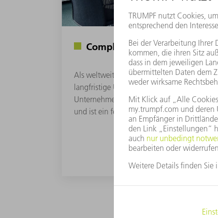
Compliance
Als weltweit agierendes Unternehmen glaub
langfristige Unternehmenserfolg untrennbar
Unternehmenskultur verbunden ist. Complia
und ist ein fester Bestandteil unseres Gesch
MEHR ERFAHREN