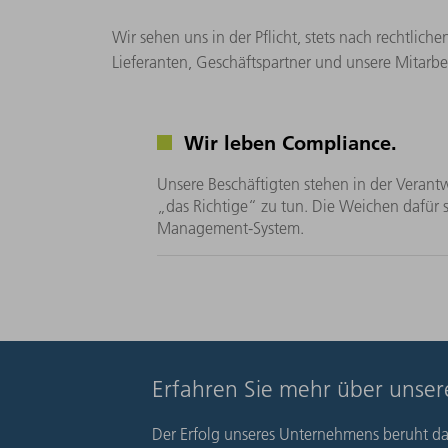
Wir sehen uns in der Pflicht, stets nach rechtlic
Lieferanten, Geschäftspartner und unsere Mitarbe
Wir leben Compliance.
Unsere Beschäftigten stehen in der Verantw
„das Richtige“ zu tun. Die Weichen dafür s
Management-System.
Erfahren Sie mehr über unse
Der Erfolg unseres Unternehmens beruht d