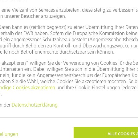
Datensicherheit
en wir, dass der
Wir nehmen Informationssic
 mit unserer
ernst. Dadurch bieten wir u
nce prägt diese Kultur
schützenswerten Informati
äftslebens.