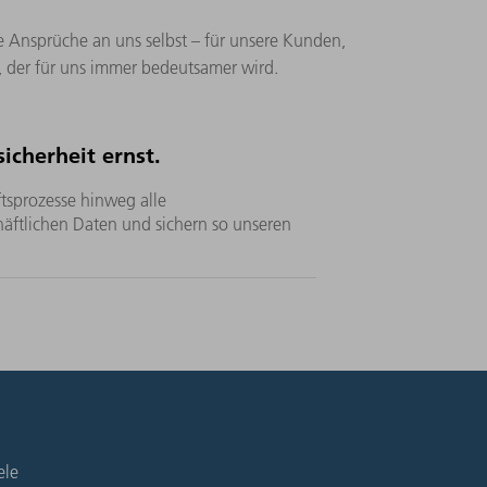
te Ansprüche an uns selbst – für unsere Kunden,
g, der für uns immer bedeutsamer wird.
cherheit ernst.
tsprozesse hinweg alle
ftlichen Daten und sichern so unseren
ele