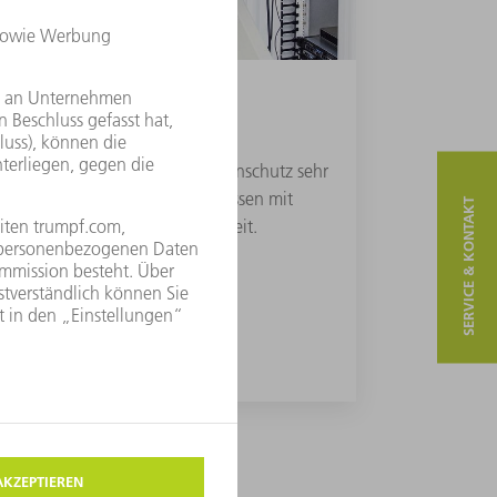
herheit, IT-Sicherheit und Datenschutz sehr
nseren Partnern bei allen Prozessen mit
SERVICE & KONTAKT
onen ein Höchstmaß an Sicherheit.
MEHR ERFAHREN