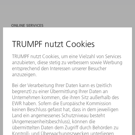
ONLINE SERVICES
KONTAKT
ANREGUNGEN, LOB UND KRITIK
STANDORTE
VERANSTALTUNGEN UND TERMINE
NEWSLETTER-ANMELDUNG
MYTRUMPF
SICHERHEITSDATENBLÄTTER
PRODUKTE
MASCHINEN & SYSTEME
LASER
LEISTUNGSELEKTRONIK
ELEKTROWERKZEUGE
SMART FACTORY
SOFTWARE
SERVICES
ANWENDUNGEN
BRANCHEN
UNTERNEHMEN