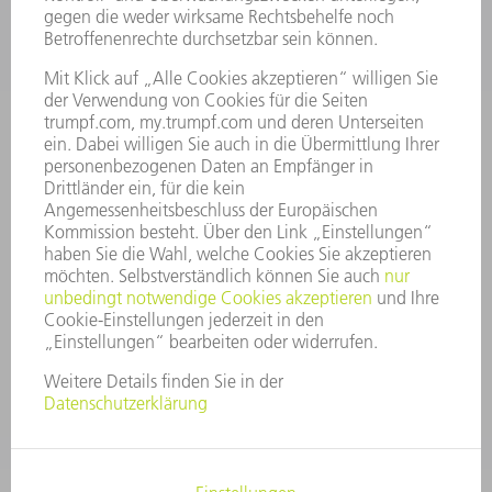
KARRIERE
STELLENANGEBOTE
UNTERNEHMENSPROFIL
VORSTAND
GESCHÄFTSBERICHT
UNTERNEHMENSGRUNDSÄTZE
COMPLIANCE
HINWEISGEBERSYSTEM
SECURITY
PRESSEMITTEILUNGEN
MAGAZINE
LIEFERANTEN
NACHHALTIGKEIT
UMWELT & KLIMA
SOZIALES & GESELLSCHAFT
UNTERNEHMENSFÜHRUNG