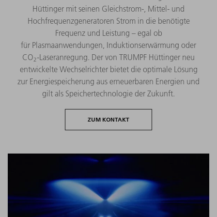
Hüttinger mit seinen Gleichstrom-, Mittel- und
Hochfrequenzgeneratoren Strom in die benötigte
Frequenz und Leistung – egal ob
für Plasmaanwendungen, Induktionserwärmung oder
CO
-Laseranregung. Der von TRUMPF Hüttinger neu
2
entwickelte Wechselrichter bietet die optimale Lösung
zur Energiespeicherung aus erneuerbaren Energien und
gilt als Speichertechnologie der Zukunft.
ZUM KONTAKT