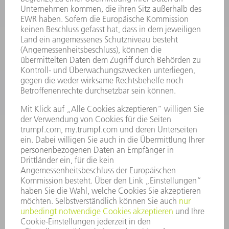
ELEKTROWERKZEUGE
SMART FACTORY
SOFTWARE
SERVICES
ANWENDUNGEN
BRANCHEN
UNTERNEHMEN
KARRIERE
STELLENANGEBOTE
UNTERNEHMENSPROFIL
VORSTAND
GESCHÄFTSBERICHT
UNTERNEHMENSGRUNDSÄTZE
COMPLIANCE
HINWEISGEBERSYSTEM
SECURITY
PRESSEMITTEILUNGEN
MAGAZINE
LIEFERANTEN
NACHHALTIGKEIT
UMWELT & KLIMA
SOZIALES & GESELLSCHAFT