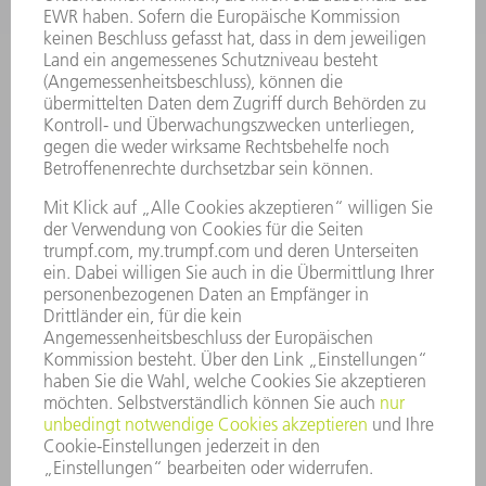
SMART FACTORY
SOFTWARE
SERVICES
ANWENDUNGEN
BRANCHEN
UNTERNEHMEN
KARRIERE
STELLENANGEBOTE
UNTERNEHMENSPROFIL
VORSTAND
GESCHÄFTSBERICHT
UNTERNEHMENSGRUNDSÄTZE
COMPLIANCE
HINWEISGEBERSYSTEM
SECURITY
PRESSEMITTEILUNGEN
MAGAZINE
LIEFERANTEN
NACHHALTIGKEIT
UMWELT & KLIMA
SOZIALES & GESELLSCHAFT
UNTERNEHMENSFÜHRUNG