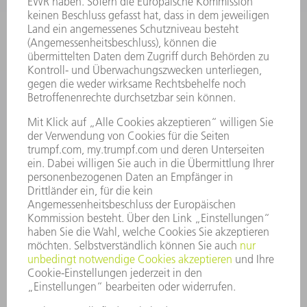
SMART FACTORY
SOFTWARE
SERVICES
ANWENDUNGEN
BRANCHEN
UNTERNEHMEN
KARRIERE
STELLENANGEBOTE
UNTERNEHMENSPROFIL
VORSTAND
GESCHÄFTSBERICHT
UNTERNEHMENSGRUNDSÄTZE
COMPLIANCE
HINWEISGEBERSYSTEM
SECURITY
PRESSEMITTEILUNGEN
MAGAZINE
LIEFERANTEN
NACHHALTIGKEIT
UMWELT & KLIMA
SOZIALES & GESELLSCHAFT
UNTERNEHMENSFÜHRUNG