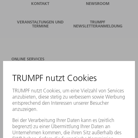
KONTAKT
NEWSROOM
VERANSTALTUNGEN UND
TRUMPF
TERMINE
NEWSLETTERANMELDUNG
ONLINE SERVICES
KONTAKT
ANREGUNGEN, LOB UND KRITIK
STANDORTE
VERANSTALTUNGEN UND TERMINE
NEWSLETTER-ANMELDUNG
MYTRUMPF
SICHERHEITSDATENBLÄTTER
PRODUKTE
MASCHINEN & SYSTEME
LASER
LEISTUNGSELEKTRONIK
ELEKTROWERKZEUGE