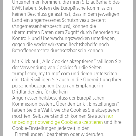
ELEKTROWERKZEUGE
SMART FACTORY
SOFTWARE
SERVICES
ANWENDUNGEN
BRANCHEN
UNTERNEHMEN
KARRIERE
STELLENANGEBOTE
UNTERNEHMENSPROFIL
VORSTAND
GESCHÄFTSBERICHT
UNTERNEHMENSGRUNDSÄTZE
COMPLIANCE
HINWEISGEBERSYSTEM
SECURITY
PRESSEMITTEILUNGEN
MAGAZINE
LIEFERANTEN
NACHHALTIGKEIT
UMWELT & KLIMA
SOZIALES & GESELLSCHAFT
UNTERNEHMENSFÜHRUNG