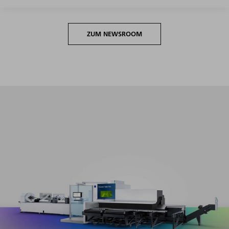
ZUM NEWSROOM
Maximale Produktivität im gesamten Volumensegment
bei minimalen Rüst- und Programmieraufwänden.​