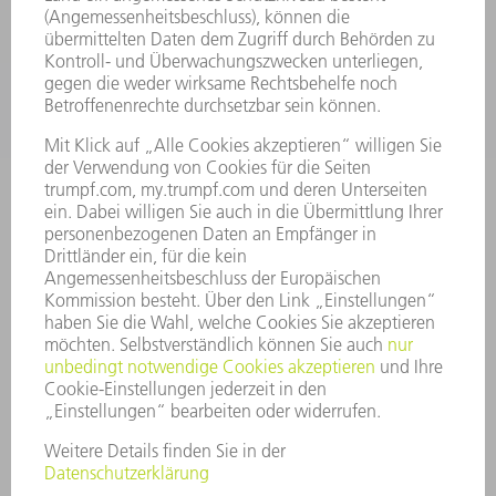
ANWENDUNGEN
BRANCHEN
UNTERNEHMEN
KARRIERE
STELLENANGEBOTE
UNTERNEHMENSPROFIL
VORSTAND
GESCHÄFTSBERICHT
UNTERNEHMENSGRUNDSÄTZE
COMPLIANCE
HINWEISGEBERSYSTEM
SECURITY
PRESSEMITTEILUNGEN
MAGAZINE
LIEFERANTEN
NACHHALTIGKEIT
UMWELT & KLIMA
SOZIALES & GESELLSCHAFT
UNTERNEHMENSFÜHRUNG