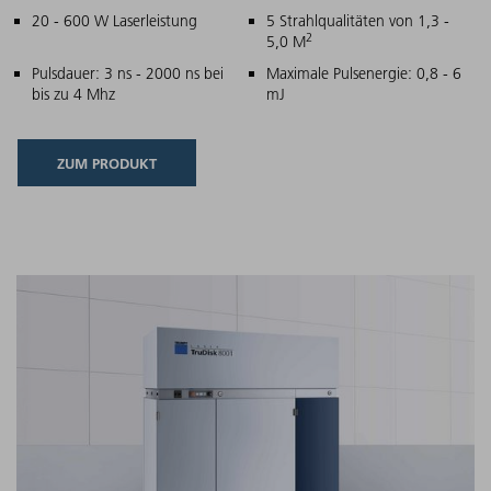
Hauptmerkmale
20 - 600 W Laserleistung
5 Strahlqualitäten von 1,3 -
2
5,0 M
Pulsdauer: 3 ns - 2000 ns bei
Maximale Pulsenergie: 0,8 - 6
bis zu 4 Mhz
mJ
ZUM PRODUKT