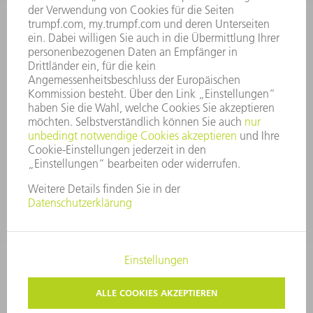
GESCHÄFTSBERICHT
UNTERNEHMENSGRUNDSÄTZE
COMPLIANCE
HINWEISGEBERSYSTEM
SECURITY
PRESSEMITTEILUNGEN
MAGAZINE
LIEFERANTEN
NACHHALTIGKEIT
UMWELT & KLIMA
SOZIALES & GESELLSCHAFT
UNTERNEHMENSFÜHRUNG
IMPRESSUM
DATENSCHUTZ
COPYRIGHT
PRIVATSPHÄRE-EINSTELLUNGEN