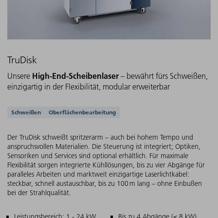
TruDisk
High-End-Scheibenlaser
Unsere
– bewährt fürs Schweißen,
einzigartig in der Flexibilität, modular erweiterbar
Unterstützte Anwendungen
Schweißen
Oberflächenbearbeitung
Der TruDisk schweißt spritzerarm – auch bei hohem Tempo und
anspruchsvollen Materialien. Die Steuerung ist integriert; Optiken,
Sensoriken und Services sind optional erhältlich. Für maximale
Flexibilität sorgen integrierte Kühllösungen, bis zu vier Abgänge für
paralleles Arbeiten und marktweit einzigartige Laserlichtkabel:
steckbar, schnell austauschbar, bis zu 100 m lang – ohne Einbußen
bei der Strahlqualität.
Leistungsbereich: 1 - 24 kW
Bis zu 4 Abgänge (≤ 8 kW)