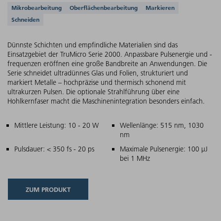
Unterstützte Anwendungen
Mikrobearbeitung
Oberflächenbearbeitung
Markieren
Schneiden
Dünnste Schichten und empfindliche Materialien sind das
Einsatzgebiet der TruMicro Serie 2000. Anpassbare Pulsenergie und -
frequenzen eröffnen eine große Bandbreite an Anwendungen. Die
Serie schneidet ultradünnes Glas und Folien, strukturiert und
markiert Metalle – hochpräzise und thermisch schonend mit
ultrakurzen Pulsen. Die optionale Strahlführung über eine
Hohlkernfaser macht die Maschinenintegration besonders einfach.
Hauptmerkmale
Mittlere Leistung: 10 - 20 W
Wellenlänge: 515 nm, 1030
nm
Pulsdauer: < 350 fs - 20 ps
Maximale Pulsenergie: 100 µJ
bei 1 MHz
ZUM PRODUKT