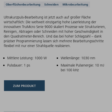
Unterstützte Anwendungen
Oberflächenbearbeitung
Schneiden
Mikrobearbeitung
Ultrakurzpuls-Bearbeitung ist jetzt auch auf großer Fläche
wirtschaftlich: Die weltweit einzigartig hohe Laserleistung der
innovativen TruMicro Serie 9000 skaliert Prozesse wie Strukturieren,
Reinigen, Abtragen oder Schneiden mit hoher Geschwindigkeit in
den Quadratmeter-Bereich. Und das bei hoher Schlagzahl – dank
präziser Programmierung lassen sich mehrere Bearbeitungsschritte
flexibel mit nur einer Strahlquelle realisieren.
Hauptmerkmale
Mittlere Leistung: 1000 W
Wellenlänge: 1030 nm
Pulsdauer: 1 ps
Maximale Pulsenergie: 10 mJ
bei 100 kHz
ZUM PRODUKT