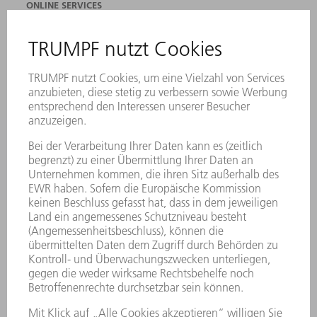
ONLINE SERVICES
KONTAKT
ANREGUNGEN, LOB UND KRITIK
STANDORTE
VERANSTALTUNGEN UND TERMINE
NEWSLETTER-ANMELDUNG
MYTRUMPF
SICHERHEITSDATENBLÄTTER
PRODUKTE
MASCHINEN & SYSTEME
LASER
LEISTUNGSELEKTRONIK
ELEKTROWERKZEUGE
SMART FACTORY
SOFTWARE
SERVICES
ANWENDUNGEN
BRANCHEN
UNTERNEHMEN
KARRIERE
STELLENANGEBOTE
UNTERNEHMENSPROFIL
VORSTAND