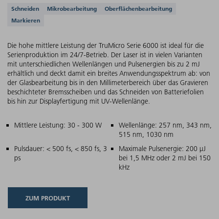
Unterstützte Anwendungen
Schneiden
Mikrobearbeitung
Oberflächenbearbeitung
Markieren
Die hohe mittlere Leistung der TruMicro Serie 6000 ist ideal für die
Serienproduktion im 24/7-Betrieb. Der Laser ist in vielen Varianten
mit unterschiedlichen Wellenlängen und Pulsenergien bis zu 2 mJ
erhältlich und deckt damit ein breites Anwendungsspektrum ab: von
der Glasbearbeitung bis in den Millimeterbereich über das Gravieren
beschichteter Bremsscheiben und das Schneiden von Batteriefolien
bis hin zur Displayfertigung mit UV-Wellenlänge.
Hauptmerkmale
Mittlere Leistung: 30 - 300 W
Wellenlänge: 257 nm, 343 nm,
515 nm, 1030 nm
Pulsdauer: < 500 fs, < 850 fs, 3
Maximale Pulsenergie: 200 µJ
ps
bei 1,5 MHz oder 2 mJ bei 150
kHz
ZUM PRODUKT