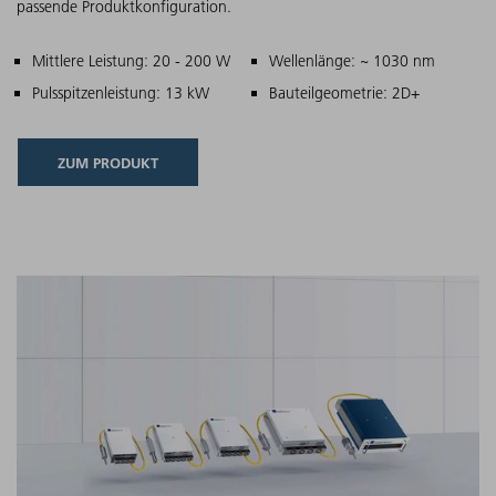
passende Produktkonfiguration.
Hauptmerkmale
Mittlere Leistung: 20 - 200 W
Wellenlänge: ~ 1030 nm
Pulsspitzenleistung: 13 kW
Bauteilgeometrie: 2D+
ZUM PRODUKT