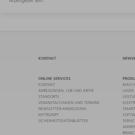
Arbeitgeber sein.
KONTAKT
NEWS
ONLINE SERVICES
PROD
KONTAKT
MASCH
ANREGUNGEN, LOB UND KRITIK
LASER
STANDORTE
LEIST
VERANSTALTUNGEN UND TERMINE
ELEKT
NEWSLETTER-ANMELDUNG
SMART
MYTRUMPF
SOFTW
SICHERHEITSDATENBLÄTTER
SERVI
ANWE
BRAN