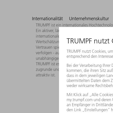
Internationalität
Unternehmenskultur
TRUMPF ist ein internationales Hochtechnolo
Ein aktiver, länderübergreifender Austausch 
internationale Projekteinsätze ermöglichen 
Wertschätzung und ein respektvoller Umgang 
Vertrauen spiegeln sich auch in unserem Arbe
verfolgen - auch abseits der Norm. Bei TRU
unabhängiges, langfristiges Denken und gara
TRUMPF ist es ein wichtiges Anliegen, seine 
zugrunde und führen regelmäßig Gehaltsbenc
attraktiv ist.