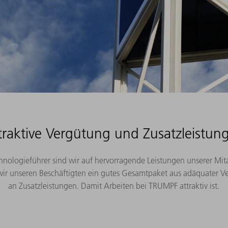
traktive Vergütung und Zusatzleistun
hnologieführer sind wir auf hervorragende Leistungen unserer Mit
wir unseren Beschäftigten ein gutes Gesamtpaket aus adäquater Ve
an Zusatzleistungen. Damit Arbeiten bei TRUMPF attraktiv ist.