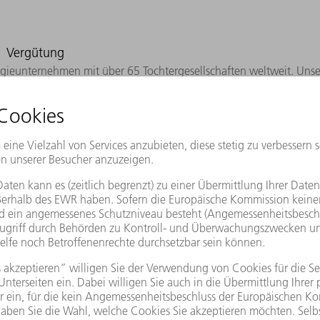
Vergütung
gieunternehmen mit über 65 Tochtergesellschaften weltweit. Unser
zwischen den Standorten gehört für uns wie selbstverständlich zu
den persönlichen Kontakt mit Kollegen aus anderen Kulturkreisen 
sind die wichtigsten Grundpfeiler unserer Unternehmenskultur. Di
itgeberversprechen "Trusting in brave ideas" wider: TRUMPF ermut
MPF können Sie etwas bewegen, verändern und an den Lösungen von
ntieren dank unserer finanziellen Unabhängigkeit sichere Arbeitsp
Mitarbeiter ansprechend zu vergüten. Wir legen daher stets die A
hmarks durch. Auf diese Weise gewährleisten wir auch, dass die 