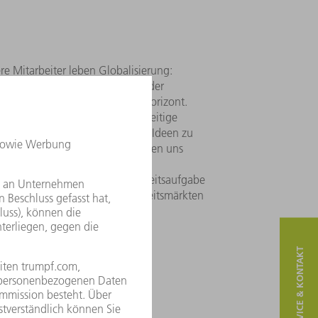
e Mitarbeiter leben Globalisierung:
m Arbeitsalltag. Entsendungen oder
und erweitern den beruflichen Horizont.
e Kollegialität und das gegenseitige
igt Mitarbeiter jederzeit, neue Ideen zu
 morgen mitarbeiten. Wir leisten uns
lätze.
nforderungen der jeweiligen Arbeitsaufgabe
Vergütung auf den lokalen Arbeitsmärkten
SERVICE & KONTAKT