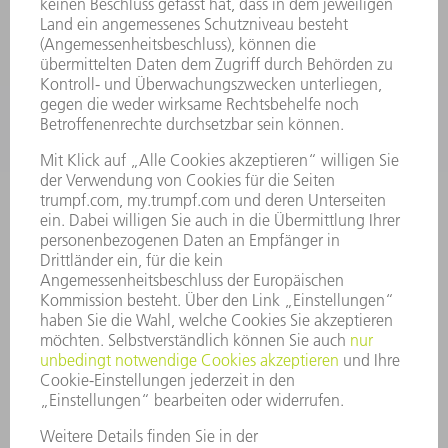
SOFTWARE
SERVICES
ANWENDUNGEN
BRANCHEN
UNTERNEHMEN
KARRIERE
STELLENANGEBOTE
UNTERNEHMENSPROFIL
VORSTAND
GESCHÄFTSBERICHT
UNTERNEHMENSGRUNDSÄTZE
COMPLIANCE
HINWEISGEBERSYSTEM
SECURITY
PRESSEMITTEILUNGEN
MAGAZINE
LIEFERANTEN
NACHHALTIGKEIT
UMWELT & KLIMA
SOZIALES & GESELLSCHAFT
UNTERNEHMENSFÜHRUNG