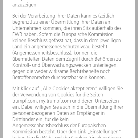
PRODUKTE
MASCHINEN & SYSTEME
LASER
LEISTUNGSELEKTRONIK
ELEKTROWERKZEUGE
SMART FACTORY
SOFTWARE
SERVICES
ANWENDUNGEN
BRANCHEN
UNTERNEHMEN
KARRIERE
STELLENANGEBOTE
UNTERNEHMENSPROFIL
VORSTAND
GESCHÄFTSBERICHT
UNTERNEHMENSGRUNDSÄTZE
COMPLIANCE
HINWEISGEBERSYSTEM
SECURITY
PRESSEMITTEILUNGEN
MAGAZINE