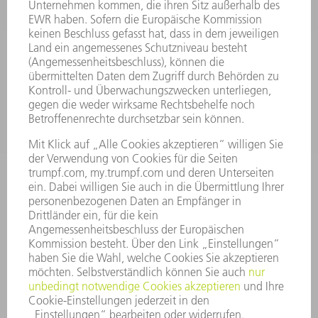
ELEKTROWERKZEUGE
SMART FACTORY
SOFTWARE
SERVICES
ANWENDUNGEN
BRANCHEN
UNTERNEHMEN
KARRIERE
STELLENANGEBOTE
UNTERNEHMENSPROFIL
VORSTAND
GESCHÄFTSBERICHT
UNTERNEHMENSGRUNDSÄTZE
COMPLIANCE
HINWEISGEBERSYSTEM
SECURITY
PRESSEMITTEILUNGEN
MAGAZINE
LIEFERANTEN
NACHHALTIGKEIT
UMWELT & KLIMA
SOZIALES & GESELLSCHAFT