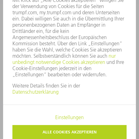
VORSTAND
GESCHÄFTSBERICHT
UNTERNEHMENSGRUNDSÄTZE
COMPLIANCE
HINWEISGEBERSYSTEM
SECURITY
PRESSEMITTEILUNGEN
MAGAZINE
LIEFERANTEN
NACHHALTIGKEIT
UMWELT & KLIMA
SOZIALES & GESELLSCHAFT
UNTERNEHMENSFÜHRUNG
IMPRESSUM
DATENSCHUTZ
COPYRIGHT
PRIVATSPHÄRE-EINSTELLUNGEN