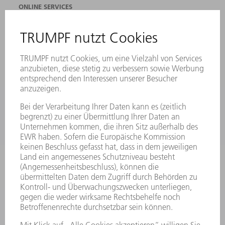
ONLINE SERVICES
KONTAKT
ANREGUNGEN, LOB UND KRITIK
STANDORTE
VERANSTALTUNGEN UND TERMINE
NEWSLETTER-ANMELDUNG
MYTRUMPF
SICHERHEITSDATENBLÄTTER
PRODUKTE
MASCHINEN & SYSTEME
LASER
LEISTUNGSELEKTRONIK
ELEKTROWERKZEUGE
SMART FACTORY
SOFTWARE
SERVICES
ANWENDUNGEN
BRANCHEN
UNTERNEHMEN
KARRIERE
STELLENANGEBOTE
UNTERNEHMENSPROFIL