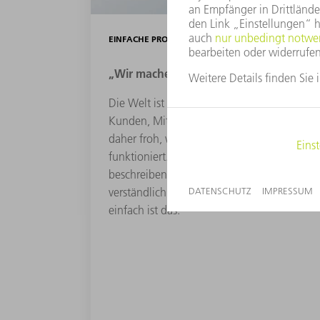
EINFACHE PROZESSE
„Wir machen es einfach“
Die Welt ist kompliziert genug. Unsere
Kunden, Mitarbeiter und Partner sind
daher froh, wenn etwas einfach
funktioniert. Deshalb gestalten und
beschreiben wir unsere Prozesse
verständlich, effektiv und effizient. So
einfach ist das.