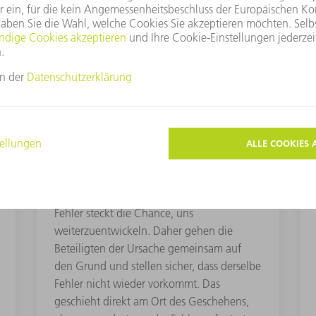
KONSTRUKTIVE FEHLERKULTUR
„Wir sprechen über Fehler und
beseitigen sie wirksam“
Fehler passieren. Wir stehen dazu und
machen sie transparent. Denn in jedem
Fehler steckt die Chance, uns
weiterzuentwickeln. Daher gehen die
Beteiligten der Ursache gemeinsam auf
den Grund und stellen sicher, dass derselbe
Fehler nicht wieder vorkommt. Das
geschieht direkt am Ort des Geschehens,