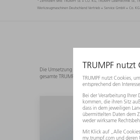
* Zertifiziert sind: TRUMPF SE + CO. KG, TRUMPF Lasertechnik SE
Werkzeugmaschinen Deutschland Vertrieb + Service GmbH + Co. KG je
Die Umsetzung unserer Qualitätsgrundsätze in u
gesamte TRUMPF Gruppe gilt. Unsere neun Quali