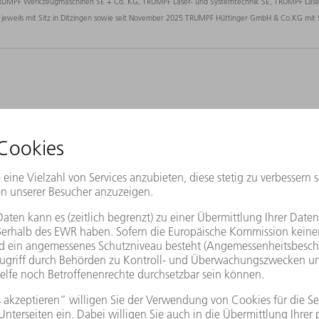
, TRUMPF Werkzeugmaschinen SE + Co. KG, TRUMPF Laser- und Systemtechnik SE, TRUMPF Las
weils mit Sitz in Ditzingen sowie seit November 2025 TRUMPF Hüttinger GmbH & Co.KG mit Si
Unsere Grundsätze
nsere Arbeit und Produkte erfolgt über ein einheitliches Qualitä
tätsgrundsätze leiten uns in der Zusammenarbeit und im stetige
Produkte.