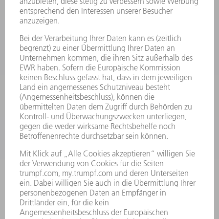
SICHERHEITSDATENBLÄTTER
PRODUKTE
MASCHINEN & SYSTEME
LASER
LEISTUNGSELEKTRONIK
ELEKTROWERKZEUGE
SMART FACTORY
SOFTWARE
SERVICES
ANWENDUNGEN
BRANCHEN
UNTERNEHMEN
KARRIERE
STELLENANGEBOTE
UNTERNEHMENSPROFIL
VORSTAND
GESCHÄFTSBERICHT
UNTERNEHMENSGRUNDSÄTZE
COMPLIANCE
HINWEISGEBERSYSTEM
SECURITY
PRESSEMITTEILUNGEN