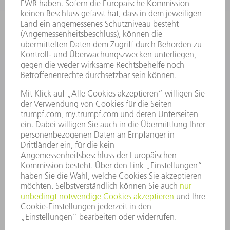
SMART FACTORY
SOFTWARE
SERVICES
ANWENDUNGEN
BRANCHEN
UNTERNEHMEN
KARRIERE
STELLENANGEBOTE
UNTERNEHMENSPROFIL
VORSTAND
GESCHÄFTSBERICHT
UNTERNEHMENSGRUNDSÄTZE
COMPLIANCE
HINWEISGEBERSYSTEM
SECURITY
PRESSEMITTEILUNGEN
MAGAZINE
LIEFERANTEN
NACHHALTIGKEIT
UMWELT & KLIMA
SOZIALES & GESELLSCHAFT
UNTERNEHMENSFÜHRUNG