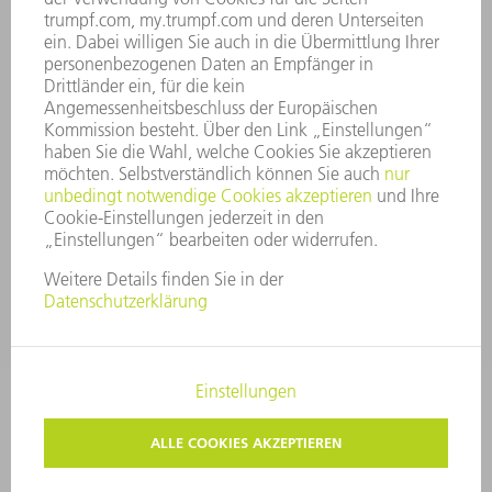
GESCHÄFTSBERICHT
UNTERNEHMENSGRUNDSÄTZE
COMPLIANCE
HINWEISGEBERSYSTEM
SECURITY
PRESSEMITTEILUNGEN
MAGAZINE
LIEFERANTEN
NACHHALTIGKEIT
UMWELT & KLIMA
SOZIALES & GESELLSCHAFT
UNTERNEHMENSFÜHRUNG
IMPRESSUM
DATENSCHUTZ
COPYRIGHT
PRIVATSPHÄRE-EINSTELLUNGEN
© 2026 TRUMPF