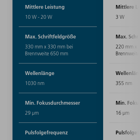
Mittlere Leistung
Mittlere L
10 W - 20 W
3 W
Max. Schriftfeldgröße
Max. Schri
330 mm x 330 mm bei
220 mm x 
Brennweite 650 mm
Brennweit
Wellenlänge
Wellenlän
1030 nm
355 nm
Min. Fokusdurchmesser
Min. Foku
29 μm
16 μm
Pulsfolgefrequenz
Pulsfolge