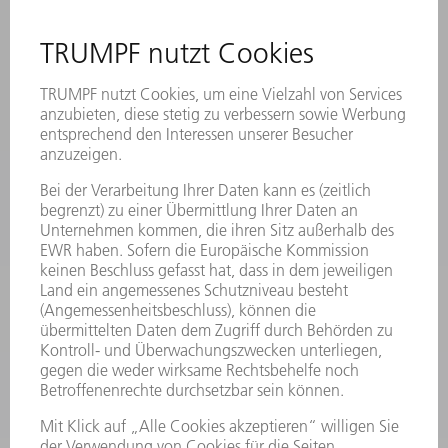
KONTAKT
ANREGUNGEN, LOB UND KRITIK
STANDORTE
VERANSTALTUNGEN UND TERMINE
NEWSLETTER-ANMELDUNG
MYTRUMPF
SICHERHEITSDATENBLÄTTER
PRODUKTE
MASCHINEN & SYSTEME
LASER
LEISTUNGSELEKTRONIK
ELEKTROWERKZEUGE
SMART FACTORY
SOFTWARE
SERVICES
ANWENDUNGEN
BRANCHEN
UNTERNEHMEN
KARRIERE
STELLENANGEBOTE
UNTERNEHMENSPROFIL
VORSTAND