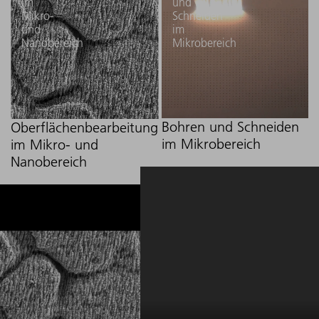
im
und
Mikro-
Schneiden
und
im
Nanobereich
Mikrobereich
Bohren und Schneiden
Oberflächenbearbeitung
im Mikrobereich
im Mikro- und
Nanobereich