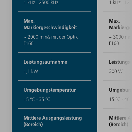
1 kHz - 2500 kHz
1 kHz - 12
Max.
Max.
Markiergeschwindigkeit
Markierge
~ 2000 mm/s mit der Optik
~ 3000 mm/
F160
F160
Leistungsaufnahme
Leistung
1,1 kW
300 W
Umgebungstemperatur
Umgebung
15 °C - 35 °C
15 °C - 40 
Mittlere Ausgangsleistung
Mittlere 
(Bereich)
(Bereich)