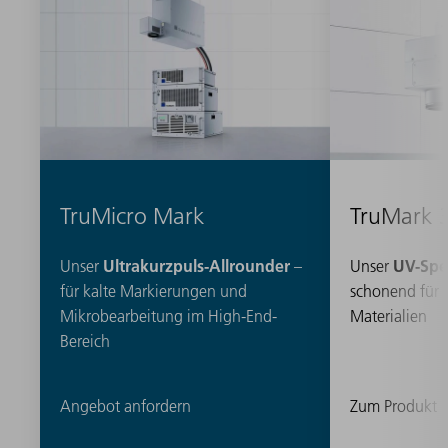
TruMicro Mark
TruMark 
Ultrakurzpuls-Allrounder
UV-Spez
Unser
–
Unser
für kalte Markierungen und
schonend für 
Mikrobearbeitung im High-End-
Materialien
Bereich
Angebot anfordern
Zum Produkt