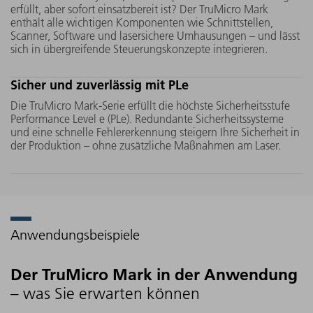
Femtosekundenbereich, sodass das Material
erfüllt, aber sofort einsatzbereit ist? Der TruMicro Mark
nicht schmilzt, sondern abrupt verdampft.
enthält alle wichtigen Komponenten wie Schnittstellen,
Scanner, Software und lasersichere Umhausungen – und lässt
So erzielen Sie beim Markieren makellose
sich in übergreifende Steuerungskonzepte integrieren.
Resultate ohne thermisch verursachte
Mikrorisse, Verbrennungen oder Grate,
Sicher und zuverlässig mit PLe
auch bei sensiblen Materialien wie Glas
oder Keramik.
Die TruMicro Mark-Serie erfüllt die höchste Sicherheitsstufe
Performance Level e (PLe). Redundante Sicherheitssysteme
und eine schnelle Fehlererkennung steigern Ihre Sicherheit in
der Produktion – ohne zusätzliche Maßnahmen am Laser.
Anwendungsbeispiele
Der TruMicro Mark in der Anwendung
– was Sie erwarten können