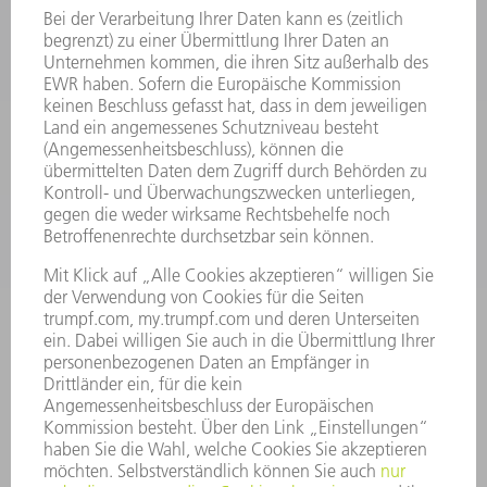
LASER
LEISTUNGSELEKTRONIK
ELEKTROWERKZEUGE
SMART FACTORY
SOFTWARE
SERVICES
ANWENDUNGEN
BRANCHEN
UNTERNEHMEN
KARRIERE
STELLENANGEBOTE
UNTERNEHMENSPROFIL
VORSTAND
GESCHÄFTSBERICHT
UNTERNEHMENSGRUNDSÄTZE
COMPLIANCE
HINWEISGEBERSYSTEM
SECURITY
PRESSEMITTEILUNGEN
MAGAZINE
LIEFERANTEN
NACHHALTIGKEIT