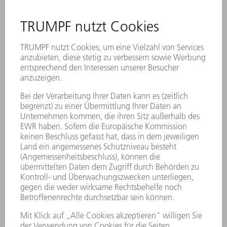
KONTAKT
ANREGUNGEN, LOB UND KRITIK
STANDORTE
VERANSTALTUNGEN UND TERMINE
NEWSLETTER-ANMELDUNG
MYTRUMPF
SICHERHEITSDATENBLÄTTER
PRODUKTE
MASCHINEN & SYSTEME
LASER
LEISTUNGSELEKTRONIK
ELEKTROWERKZEUGE
SMART FACTORY
SOFTWARE
SERVICES
ANWENDUNGEN
BRANCHEN
UNTERNEHMEN
KARRIERE
STELLENANGEBOTE
UNTERNEHMENSPROFIL
VORSTAND