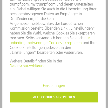
GESCHÄFTSBERICHT
UNTERNEHMENSGRUNDSÄTZE
COMPLIANCE
HINWEISGEBERSYSTEM
SECURITY
PRESSEMITTEILUNGEN
MAGAZINE
LIEFERANTEN
NACHHALTIGKEIT
UMWELT & KLIMA
SOZIALES & GESELLSCHAFT
UNTERNEHMENSFÜHRUNG
IMPRESSUM
DATENSCHUTZ
COPYRIGHT
PRIVATSPHÄRE-EINSTELLUNGEN
© 2026 TRUMPF