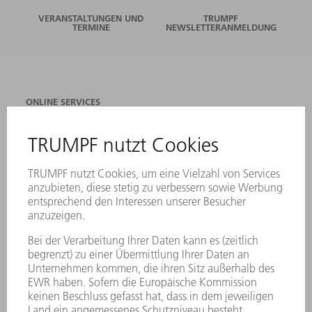
VERANSTALTUNGEN UND
TRUMPF
TERMINE
NEWSLETTERANMELDUNG
ONLINE SERVICES
KONTAKT
ANREGUNGEN, LOB UND KRITIK
STANDORTE
VERANSTALTUNGEN UND TERMINE
NEWSLETTER-ANMELDUNG
MYTRUMPF
SICHERHEITSDATENBLÄTTER
PRODUKTE
MASCHINEN & SYSTEME
LASER
LEISTUNGSELEKTRONIK
ELEKTROWERKZEUGE
SMART FACTORY
SOFTWARE
SERVICES