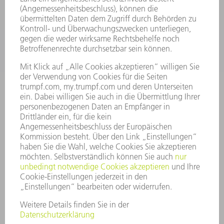
ANWENDUNGEN
BRANCHEN
UNTERNEHMEN
KARRIERE
STELLENANGEBOTE
UNTERNEHMENSPROFIL
VORSTAND
GESCHÄFTSBERICHT
UNTERNEHMENSGRUNDSÄTZE
COMPLIANCE
HINWEISGEBERSYSTEM
SECURITY
PRESSEMITTEILUNGEN
MAGAZINE
LIEFERANTEN
NACHHALTIGKEIT
UMWELT & KLIMA
SOZIALES & GESELLSCHAFT
UNTERNEHMENSFÜHRUNG