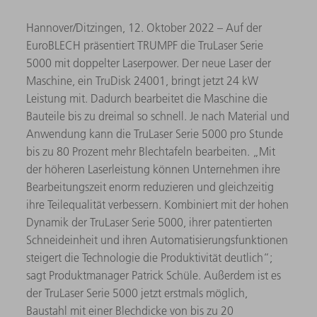
Hannover/Ditzingen, 12. Oktober 2022 – Auf der
EuroBLECH präsentiert TRUMPF die TruLaser Serie
5000 mit doppelter Laserpower. Der neue Laser der
Maschine, ein TruDisk 24001, bringt jetzt 24 kW
Leistung mit. Dadurch bearbeitet die Maschine die
Bauteile bis zu dreimal so schnell. Je nach Material und
Anwendung kann die TruLaser Serie 5000 pro Stunde
bis zu 80 Prozent mehr Blechtafeln bearbeiten. „Mit
der höheren Laserleistung können Unternehmen ihre
Bearbeitungszeit enorm reduzieren und gleichzeitig
ihre Teilequalität verbessern. Kombiniert mit der hohen
Dynamik der TruLaser Serie 5000, ihrer patentierten
Schneideinheit und ihren Automatisierungsfunktionen
steigert die Technologie die Produktivität deutlich“;
sagt Produktmanager Patrick Schüle. Außerdem ist es
der TruLaser Serie 5000 jetzt erstmals möglich,
Baustahl mit einer Blechdicke von bis zu 20