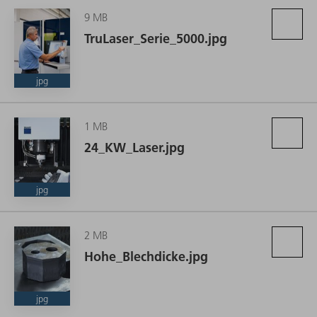
9 MB
Der TRUMPF hat bei seiner Laserschneidmaschinenserie
TruLaser_Serie_5000.jpg
TruLaser 5000 die Laserleistung von 12 auf 24 kW
verdoppelt. (Quelle: TRUMPF)
jpg
1 MB
24_KW_Laser.jpg
jpg
2 MB
Hohe_Blechdicke.jpg
jpg