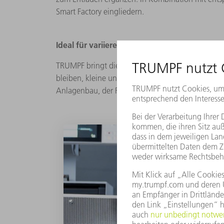
Smart Factory eingliedern.
Ideal für variierenden Stückzahlen und Anf
TRUMPF bringt die TruLaser Tube 7000 in verschie
bleiben, kleine und hohe Stückzahlen wirtschaft
Anlagenbau, der Fassaden- und Gebäudebau, der