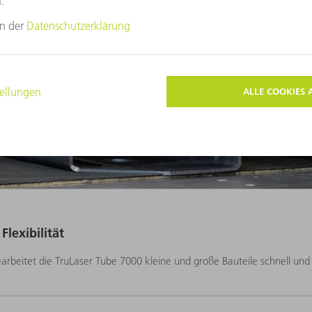
itale Bilder in druckfähiger Auflösung bereit. Diese dürfen nur zu
oto: TRUMPF“. Grafische Veränderungen – außer zum Freistellen de
Flexibilität
earbeitet die TruLaser Tube 7000 kleine und große Bauteile schnell und