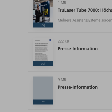
1 MB
TruLaser Tube 7000: Höchs
Mit ihrem erweiterten Hüllkreis bearbeitet die
Mehrere Assistenzsysteme sorgen b
jpg
222 KB
Presse-Information
pdf
9 MB
Presse-Information
rtf