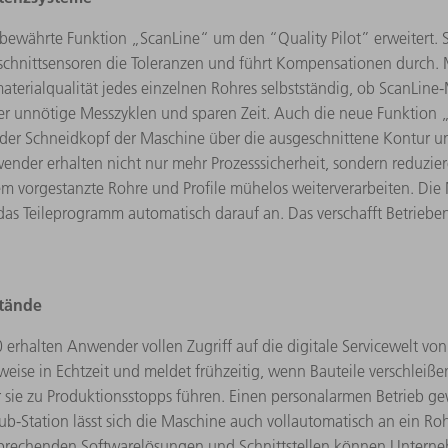
ewährte Funktion „ScanLine“ um den “Quality Pilot” erweitert. So
chtschnittsensoren die Toleranzen und führt Kompensationen durch. 
erialqualität jedes einzelnen Rohres selbstständig, ob ScanLine-
er unnötige Messzyklen und sparen Zeit. Auch die neue Funktio
t der Schneidkopf der Maschine über die ausgeschnittene Kontur u
wender erhalten nicht nur mehr Prozesssicherheit, sondern reduzi
m vorgestanzte Rohre und Profile mühelos weiterverarbeiten. Die 
das Teileprogramm automatisch darauf an. Das verschafft Betrieben
stände
erhalten Anwender vollen Zugriff auf die digitale Servicewelt vo
eise in Echtzeit und meldet frühzeitig, wenn Bauteile verschleiß
or sie zu Produktionsstopps führen. Einen personalarmen Betrieb 
b-Station lässt sich die Maschine auch vollautomatisch an ein 
prechenden Softwarelösungen und Schnittstellen können Unterneh