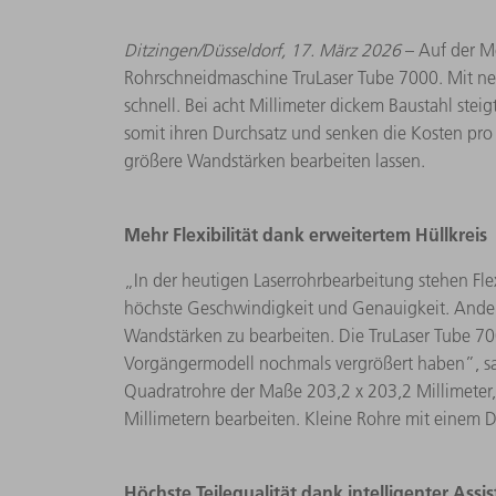
Ditzingen/Düsseldorf, 17. März 2026
– Auf der M
Rohrschneidmaschine TruLaser Tube 7000. Mit neu
schnell. Bei acht Millimeter dickem Baustahl stei
somit ihren Durchsatz und senken die Kosten pro 
größere Wandstärken bearbeiten lassen.
Mehr Flexibilität dank erweitertem Hüllkreis
„In der heutigen Laserrohrbearbeitung stehen Flex
höchste Geschwindigkeit und Genauigkeit. Anderer
Wandstärken zu bearbeiten. Die TruLaser Tube 7
Vorgängermodell nochmals vergrößert haben”, sag
Quadratrohre der Maße 203,2 x 203,2 Millimeter,
Millimetern bearbeiten. Kleine Rohre mit einem D
Höchste Teilequalität dank intelligenter Ass