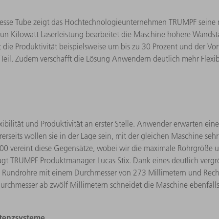
esse Tube zeigt das Hochtechnologieunternehmen TRUMPF seine n
n Kilowatt Laserleistung bearbeitet die Maschine höhere Wandstär
gt die Produktivität beispielsweise um bis zu 30 Prozent und der V
Teil. Zudem verschafft die Lösung Anwendern deutlich mehr Flexibi
ibilität und Produktivität an erster Stelle. Anwender erwarten ein
seits wollen sie in der Lage sein, mit der gleichen Maschine seh
000 vereint diese Gegensätze, wobei wir die maximale Rohrgröß
t TRUMPF Produktmanager Lucas Stix. Dank eines deutlich vergröß
 Rundrohre mit einem Durchmesser von 273 Millimetern und Recht
urchmesser ab zwölf Millimetern schneidet die Maschine ebenfalls
istenzsysteme