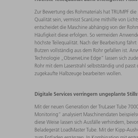
Zur Bewertung des Rohmaterials hat TRUMPF die b
Qualität sein, vermisst ScanLine mithilfe von Li
entscheidet die Maschine abhängig von der Rohmat
Häufigkeit diese erfolgen. So vermeiden Anwend
höchste Teilequalität. Nach der Bearbeitung fähr
Butzen vollständig aus dem Rohr gefallen ist. An
Technologie „ObserveLine Edge“ lassen sich zude
Rohr mit dem Laserstrahl selbstständig und passt 
zugekaufte Halbzeuge bearbeiten wollen.
Digitale Services verringern ungeplante Still
Mit der neuen Generation der TruLaser Tube 7000 
Monitoring“ analysiert Maschinendaten beispielsw
diese Weise lassen sich Ausfälle verhindern, bev
Beladegerät LoadMaster Tube. Mit der Kipp-Aushu
zum Entladen ergänzen. In Kombination mit ents