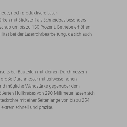
eue, noch produktivere Laser-
ken mit Stickstoff als Schneidgas besonders
orschub um bis zu 150 Prozent. Betriebe erhöhen
lität bei der Laserrohrbearbeitung, da sich auch
erseits bei Bauteilen mit kleinen Durchmessern
r große Durchmesser mit teilweise hohen
e und mögliche Wandstärke gegenüber dem
erten Hüllkreises von 290 Millimeter lassen sich
eckrohre mit einer Seitenlänge von bis zu 254
 extrem schnell und präzise.