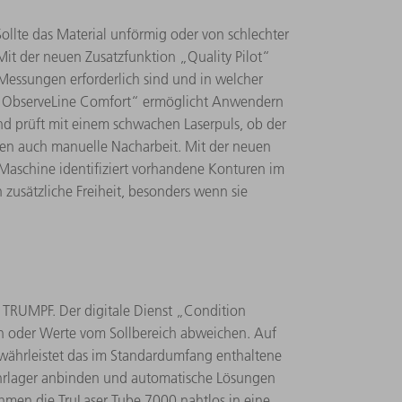
llte das Material unförmig oder von schlechter
Mit der neuen Zusatzfunktion „Quality Pilot“
Messungen erforderlich sind und in welcher
n „ObserveLine Comfort“ ermöglicht Anwendern
nd prüft mit einem schwachen Laserpuls, ob der
eren auch manuelle Nacharbeit. Mit der neuen
Maschine identifiziert vorhandene Konturen im
 zusätzliche Freiheit, besonders wenn sie
n TRUMPF. Der digitale Dienst „Condition
en oder Werte vom Sollbereich abweichen. Auf
gewährleistet das im Standardumfang enthaltene
Rohrlager anbinden und automatische Lösungen
men die TruLaser Tube 7000 nahtlos in eine