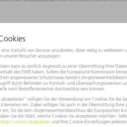
orderungen
denen Be- und Entladelängen bis 12,5 Meter auf den Markt. Die Mas
lich fertigen und gleichzeitig auf wechselnde Anforderungen reag
 Fahrzeugbau oder die die Land- und Baumaschinenbranche.