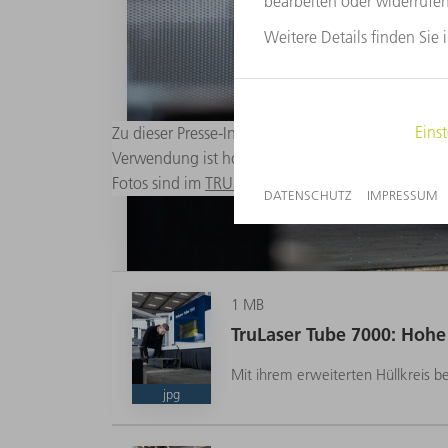
Zu dieser Presse-Information stehen passende dig
Verwendung ist honorarfrei bei Quellenangabe „F
Fotos sind im
TRUMPF Media Pool
abrufbar.
1 MB
TruLaser Tube 7000: Hohe 
Mit ihrem erweiterten Hüllkreis b
jpg