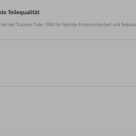
te Teilequalität
 TruLaser Tube 7000 kleine und große Bauteile schnell und flexibe
ei der TruLaser Tube 7000 für höchste Prozesssicherheit und Teilequa