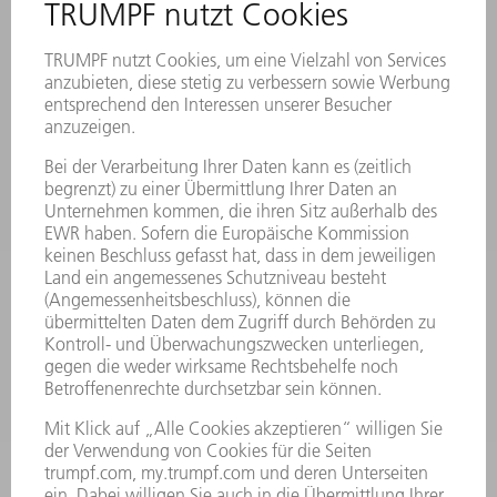
STANDORTE
VERANSTALTUNGEN UND TERMINE
NEWSLETTER-ANMELDUNG
MYTRUMPF
SICHERHEITSDATENBLÄTTER
PRODUKTE
MASCHINEN & SYSTEME
LASER
LEISTUNGSELEKTRONIK
ELEKTROWERKZEUGE
SMART FACTORY
SOFTWARE
SERVICES
ANWENDUNGEN
BRANCHEN
UNTERNEHMEN
KARRIERE
STELLENANGEBOTE
UNTERNEHMENSPROFIL
VORSTAND
GESCHÄFTSBERICHT
UNTERNEHMENSGRUNDSÄTZE